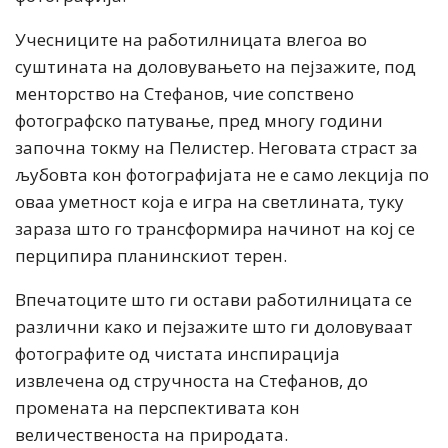
Учесниците на работилницата влегоа во
суштината на доловувањето на пејзажите, под
менторство на Стефанов, чие сопствено
фотографско патување, пред многу години
започна токму на Пелистер. Неговата страст за
љубовта кон фотографијата не е само лекција по
оваа уметност која е игра на светлината, туку
зараза што го трансформира начинот на кој се
перципира планинскиот терен.
Впечатоците што ги остави работилницата се
различни како и пејзажите што ги доловуваат
фотографите од чистата инспирација
извлечена од стручноста на Стефанов, до
промената на перспективата кон
величественоста на природата.