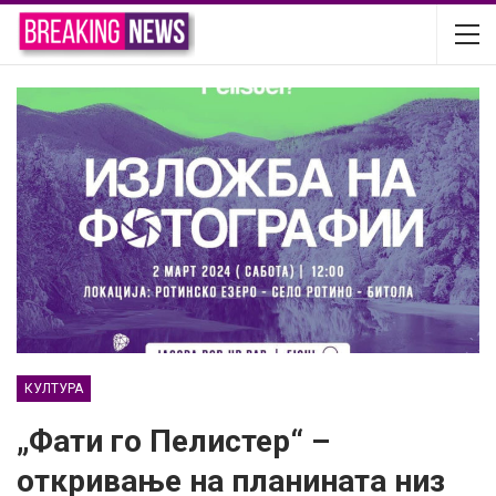
КУЛТУРА
„Фати го Пелистер“ –
откривање на планината низ