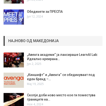
Обединети за ПРЕСПА
Јул 12, 2024
НАЈНОВО ОД МАКЕДОНИЈА
„Авенга академи“ ја лансираше LearnAI Lab:
Идеално креирана…
Јун 2, 2025
„Киншифт“ и „Авенга“ се обединуваат под
еден бренд –…
Мај 19, 2025
Скопје доби ново место кое ги поместува
границите на…
Ное 4, 2024