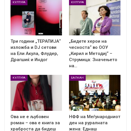
КУЛТУРА
КУЛТУРА
Три години „ТЕРАПИЈА“
„Бидете херои на
изложба и DJ сетови
чесноста“ во ООУ
на Ели Акула, Флудер,
„Кирил и Методиј“ –
Драгшиќ и Индог
Струмица: Значењето
на…
КУЛТУРА
БАЛКАН
Ова не е љубовен
НФФ на Меѓународниот
роман – ова е книга за
ден на руралната
храброста да бидеш
жена: Еднаш