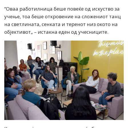
“Оваа работилница беше повеќе од искуство за
учење, тоа беше откровение на сложениот танц
на светлината, сенката и теренот низ окото на
објективот„ – истакна еден од учесниците.