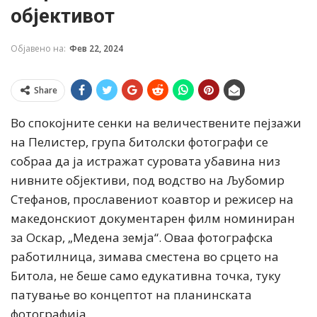
објективот
Објавено на:
Фев 22, 2024
Share
Во спокојните сенки на величествените пејзажи
на Пелистер, група битолски фотографи се
собраа да ја истражат суровата убавина низ
нивните објективи, под водство на Љубомир
Стефанов, прославениот коавтор и режисер на
македонскиот документарен филм номиниран
за Оскар, „Медена земја“. Оваа фотографска
работилница, зимава сместена во срцето на
Битола, не беше само едукативна точка, туку
патување во концептот на планинската
фотографија.