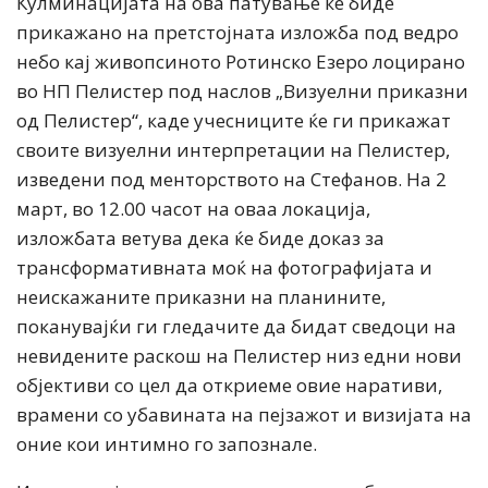
Кулминацијата на ова патување ќе биде
прикажанo на претстојната изложба под ведро
небо кај живопсиното Ротинско Езеро лоцирано
во НП Пелистер под наслов „Визуелни приказни
од Пелистер“, каде учесниците ќе ги прикажат
своите визуелни интерпретации на Пелистер,
изведени под менторството на Стефанов. На 2
март, во 12.00 часот на оваа локација,
изложбата ветува дека ќе биде доказ за
трансформативната моќ на фотографијата и
неискажаните приказни на планините,
поканувајќи ги гледачите да бидат сведоци на
невидените раскош на Пелистер низ едни нови
објективи со цел да откриеме овие наративи,
врамени со убавината на пејзажот и визијата на
оние кои интимно го запознале.