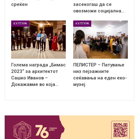
среќен
засекогаш да се
овозможи социјална…
КУЛТУРА
КУЛТУРА
Голема награда „Бимас
ПЕЛИСТЕР – Патување
2023“ за архитектот
низ пејзажните
Сашко Иванов –
сеќавања на еден еко-
Докажавме во која…
музеј