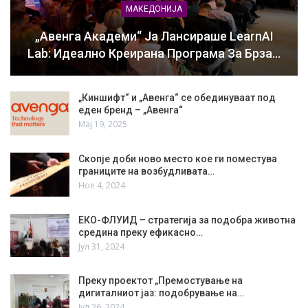
МАКЕДОНИЈА
„Авенга Академи“ Ја Лансираше LearnAI
Lab: Идеално Креирана Програма За Брза…
„Киншифт“ и „Авенга“ се обединуваат под
еден бренд – „Авенга“
Мај 19, 2025
Скопје доби ново место кое ги поместува
границите на возбудливата…
Ное 4, 2024
ЕКО-ФЛУИД – стратегија за подобра животна
средина преку ефикасно…
Јул 31, 2024
Преку проектот „Премостување на
дигиталниот јаз: подобрување на…
Јул 26, 2024