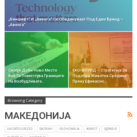
„Киншифт“ И „Авенга“ Се Обединуваат Под Еден Бренд –
„Авенга“
Скопје Доби Ново Место
ЕКО-ФЛУИД – Стратегија За
Кое Ги Поместува Границите
Подобра Животна Средина
На Возбудливата…
Преку Ефикасно…
Browsing Category
МАКЕДОНИЈА
UNCATEGORIZED
БАЛКАН
ЕКОНОМИЈА
ЖИВОТ
ЗДРАВЈЕ