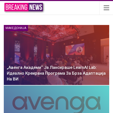
МАКЕДОНИЈА
„Авенга Академи“ Ја Лансираше LearnAI Lab:
Идеално Креирана Програма За Брза Адаптација
На ВИ