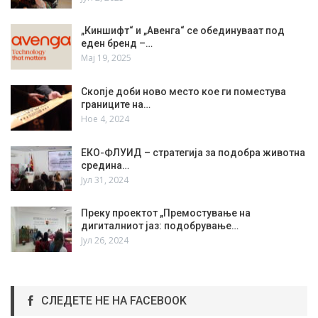
„Киншифт“ и „Авенга“ се обединуваат под
еден бренд –…
Мај 19, 2025
Скопје доби ново место кое ги поместува
границите на…
Ное 4, 2024
ЕКО-ФЛУИД – стратегија за подобра животна
средина…
Јул 31, 2024
Преку проектот „Премостување на
дигиталниот јаз: подобрување…
Јул 26, 2024
СЛЕДЕТЕ НЕ НА FACEBOOK