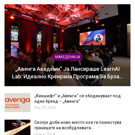
МАКЕДОНИЈА
„Авенга Академи“ Ја Лансираше LearnAI
Lab: Идеално Креирана Програма За Брза…
„Киншифт“ и „Авенга“ се обединуваат под
еден бренд – „Авенга“
Мај 19, 2025
Скопје доби ново место кое ги поместува
границите на возбудливата…
Ное 4, 2024