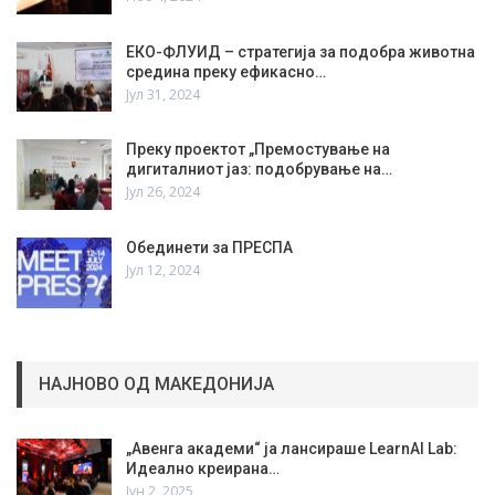
ЕКО-ФЛУИД – стратегија за подобра животна
средина преку ефикасно…
Јул 31, 2024
Преку проектот „Премостување на
дигиталниот јаз: подобрување на…
Јул 26, 2024
Обединети за ПРЕСПА
Јул 12, 2024
НАЈНОВО ОД МАКЕДОНИЈА
„Авенга академи“ ја лансираше LearnAI Lab:
Идеално креирана…
Јун 2, 2025