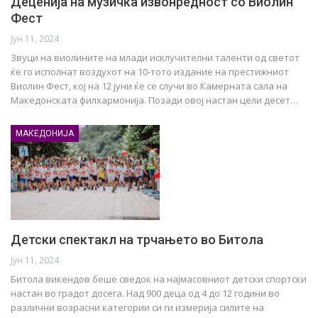
Деценија на музичка извонредност со Виолин
Фест
Јун 11, 2024
Звуци на виолините на млади исклучителни таленти од светот
ќе го исполнат воздухот на 10-тото издание на престижниот
Виолин Фест, кој на 12 јуни ќе се случи во Камерната сала на
Македонската филхармонија. Позади овој настан цели десет…
МАКЕДОНИЈА
Детски спектакл на трчањето во Битола
Јун 11, 2024
Битола викендов беше сведок на најмасовниот детски спортски
настан во градот досега. Над 900 деца од 4 до 12 години во
различни возрасни категории си ги измерија силите на