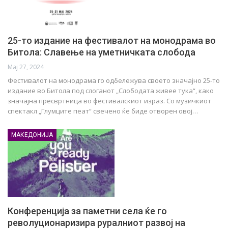
25-то издание на фестивалот на монодрама во
Битола: Славење на уметничката слобода
Мај 27, 2024
Фестивалот на монодрама го одбележува своето значајно 25-то
издание во Битола под слоганот „Слободата живее тука“, како
значајна пресвртница во фестивалскиот израз. Со музичкиот
спектакл „Глумците пеат“ свечено ќе биде отворен овој…
МАКЕДОНИЈА
Конференција за паметни села ќе го
револуционаризира руралниот развој на