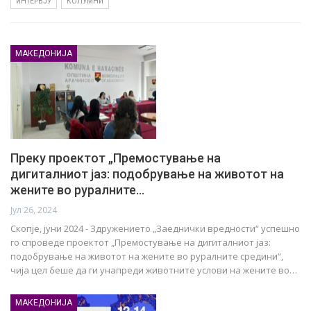
ИНТЕРВЈУ
КОЛУМНИ
МАКЕДОНИЈА
Преку проектот „Премостување на
дигиталниот јаз: подобрување на животот на
жените во руралните…
Јул 26, 2024
Скопје, јуни 2024 - Здружението „Заеднички вредности“ успешно
го спроведе проектот „Премостување на дигиталниот јаз:
подобрување на животот на жените во руралните средини“,
чија цел беше да ги унапреди животните услови на жените во…
МАКЕДОНИЈА