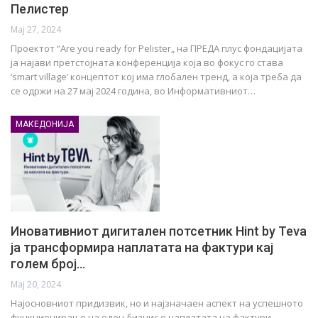
Пелистер
Мај 27, 2024
Проектот “Are you ready for Pelister„ на ПРЕДА плус фондацијата
ја најави претстојната конференција која во фокус го става
‘smart village’ концептот кој има глобален тренд, а која треба да
се одржи на 27 мај 2024 година, во Информативниот…
МАКЕДОНИЈА
Иновативниот дигитален потсетник Hint by Teva
ја трансформира наплатата на фактури кај
голем број…
Мај 20, 2024
Најосновниот придизвик, но и најзначаен аспект на успешното
функционирање на еден бизнис е наплатата на фактури.