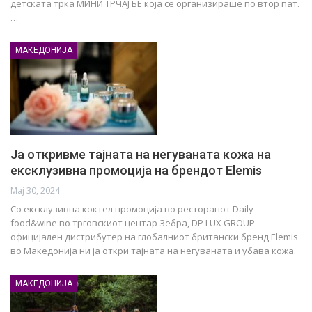
детската трка МИНИ ТРЧАЈ БЕ која се организираше по втор пат.
…
МАКЕДОНИЈА
Ја откривме тајната на негуваната кожа на
ексклузивна промоција на брендот Elemis
Мај 30, 2024
Со ексклузивна коктел промоција во ресторанот Daily
food&wine во трговскиот центар Зебра, DP LUX GROUP
официјален дистрибутер на глобалниот британски бренд Elemis
во Македонија ни ја откри тајната на негуваната и убава кожа.
МАКЕДОНИЈА