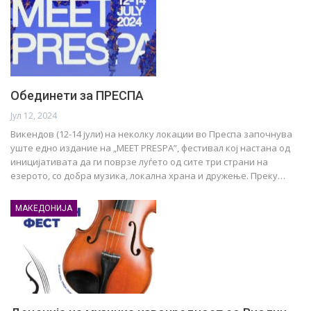
Обединети за ПРЕСПА
Јул 12, 2024
Викендов (12-14 јули) на неколку локации во Преспа започнува
уште едно издание на „МЕЕТ PRESPA”, фестивал кој настана од
иницијативата да ги поврзе луѓето од сите три страни на
езерото, со добра музика, локална храна и дружење. Преку…
МАКЕДОНИЈА