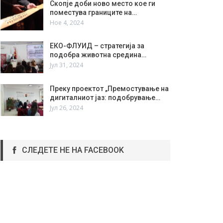
Скопје доби ново место кое ги
поместува границите на…
Ное 4, 2024
ЕКО-ФЛУИД – стратегија за
подобра животна средина…
Јул 31, 2024
Преку проектот „Премостување на
дигиталниот јаз: подобрување…
Јул 26, 2024
СЛЕДЕТЕ НЕ НА FACEBOOK