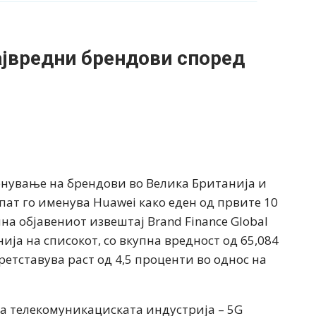
највредни брендови според
ценување на брендови во Велика Британија и
пат го именува Huawei како еден од првите 10
на објавениот извештај Brand Finance Global
нија на списокот, со вкупна вредност од 65,084
тставува раст од 4,5 проценти во однос на
 за телекомуникациската индустрија – 5G