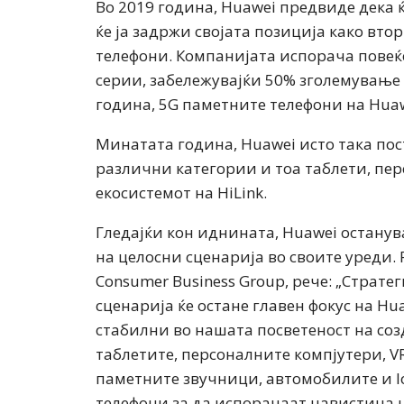
Во 2019 година, Huawei предвиде дека
ќе ја задржи својата позиција како вт
телефони. Компанијата испорача повеќ
серии, забележувајќи 50% зголемување 
година, 5G паметните телефони на Hua
Минатата година, Huawei исто така пос
различни категории и тоа таблети, пер
екосистемот на HiLink.
Гледајќи кон иднината, Huawei останув
на целосни сценарија во своите уреди.
Consumer Business Group, рече: „Страте
сценарија ќе остане главен фокус на Hu
стабилни во нашата посветеност на соз
таблетите, персоналните компјутери, V
паметните звучници, автомобилите и I
телефони за да испорачаат навистина 