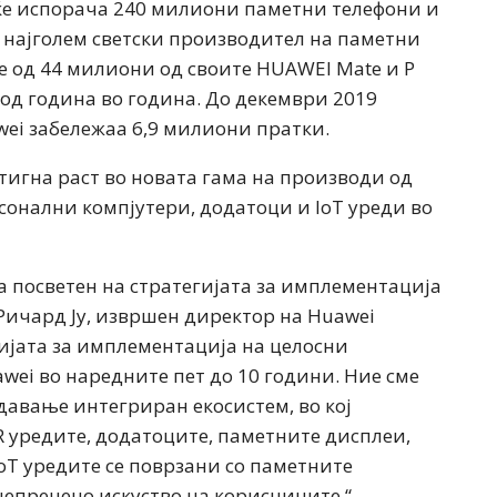
 ќе испорача 240 милиони паметни телефони и
ор најголем светски производител на паметни
е од 44 милиони од своите HUAWEI Mate и P
од година во година. До декември 2019
wei забележаа 6,9 милиони пратки.
тигна раст во новата гама на производи од
сонални компјутери, додатоци и IoT уреди во
а посветен на стратегијата за имплементација
 Ричард Ју, извршен директор на Huawei
гијата за имплементација на целосни
awei во наредните пет до 10 години. Ние сме
давање интегриран екосистем, во кој
R уредите, додатоците, паметните дисплеи,
oT уредите се поврзани со паметните
непречено искуство на корисниците.“