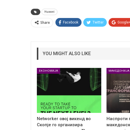
Huawei
Share
Facebook
Twitter
Google
YOU MIGHT ALSO LIKE
ЕКОНОМИЈА
МАКЕДОНИЈА
Networker овој викенд во
Наспроти 
Скопје го организира
македонск