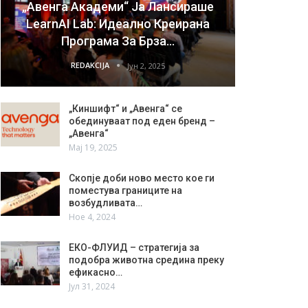
„Авенга Академи“ Ја Лансираше
LearnAI Lab: Идеално Креирана
Програма За Брза…
REDAKCIJA
Јун 2, 2025
„Киншифт“ и „Авенга“ се
обединуваат под еден бренд –
„Авенга“
Мај 19, 2025
Скопје доби ново место кое ги
поместува границите на
возбудливата…
Ное 4, 2024
ЕКО-ФЛУИД – стратегија за
подобра животна средина преку
ефикасно…
Јул 31, 2024