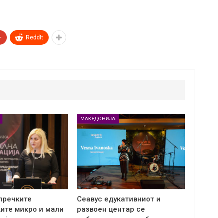
+
ReddIt
МАКЕДОНИЈА
пречките
Сеавус едукативниот и
ите микро и мали
развоен центар се