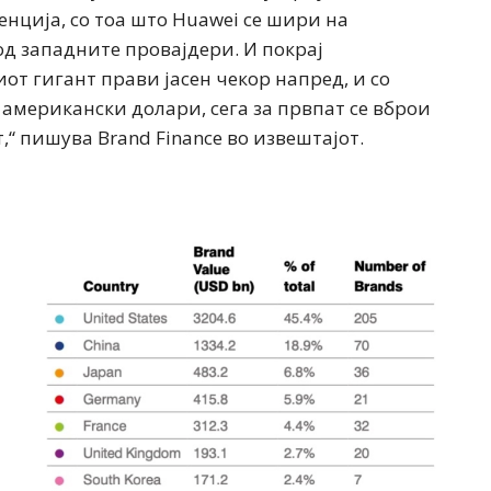
нција, со тоа што Huawei се шири на
д западните провајдери. И покрај
т гигант прави јасен чекор напред, и со
 американски долари, сега за првпат се вброи
,“ пишува Brand Finance во извештајот.