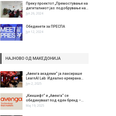
Преку проектот „Премостување на
дигиталниот јаз: подобрување на…
Јул 26, 2024
Обединети за ПРЕСПА
Јул 12, 2024
НАЈНОВО ОД МАКЕДОНИЈА
„Авенга академи“ ја лансираше
LearnAI Lab: Идеално креирана…
Јун 2, 2025
„Киншифт“ и „Авенга“ се
обединуваат под еден бренд –…
Мај 19, 2025