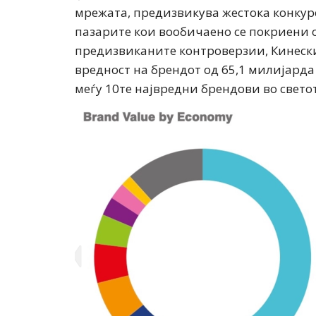
мрежата, предизвикува жестока конкуре
пазарите кои вообичаено се покриени о
предизвиканите контроверзии, Кинескио
вредност на брендот од 65,1 милијарда
меѓу 10те највредни брендови во светот