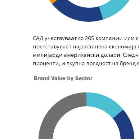
САД учествуваат со 205 компании или с
претставуваат најзастапена економија 
милијарди американски долари. Следна 
проценти, и вкупна вредност на бренд