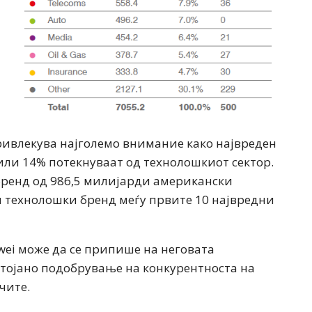
ивлекува најголемо внимание како највреден
 или 14% потекнуваат од технолошкиот сектор.
 бренд од 986,5 милијарди американски
и технолошки бренд меѓу првите 10 највредни
wei може да се припише на неговата
стојано подобрување на конкурентноста на
чите.