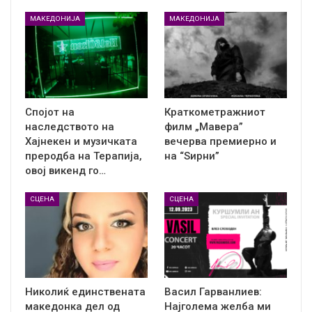
МАКЕДОНИЈА
МАКЕДОНИЈА
Спојот на
Краткометражниот
наследството на
филм „Мавера”
Хајнекен и музичката
вечерва премиерно и
преродба на Терапија,
на “Ѕирни”
овој викенд го…
СЦЕНА
СЦЕНА
Николиќ единствената
Васил Гарванлиев:
македонка дел од
Најголема желба ми