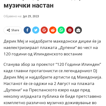
музички настан
Објавено на:
Јул 29, 2023
Share
Дерик Меј и најдобрите македонски диџеи ќе ја
наелектризираат плажата „Дупени“ во чест на
120 години од Илинденското востание
Станува збор за проектот “120 Години Илинден”
каде главни протагонисти се легендарниот DJ
Дерик Меј и најдобрите артисти од Македонија.
Настанот ќе се одржи на 2 Август на плажата
„Дупени“ на Преспанското езеро каде пред
неколку илјадната публика ќе биде претставено
комплетно различно музичко доживување во