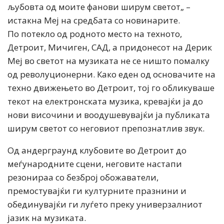
љубовта од моите фанови ширум светот„ –
истакна Меј на средбата со новинарите.
По потекло од родното место на техното,
Детроит, Мичиген, САД, а придонесот на Дерик
Меј во светот на музиката не се ништо помалку
од револуционерни. Како еден од основачите на
техно движењето во Детроит, тој го обликуваше
текот на електронската музика, кревајќи ја до
нови височини и воодушевувајќи ја публиката
ширум светот со неговиот препознатлив звук.
Од андерграунд клубовите во Детроит до
меѓународните сцени, неговите настапи
резонираа со безброј обожаватели,
премостувајќи ги културните празнини и
обединувајќи ги луѓето преку универзалниот
јазик на музиката.