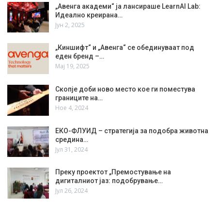
„Авенга академи“ ја лансираше LearnAI Lab:
Идеално креирана…
Јун 2, 2025
„Киншифт“ и „Авенга“ се обединуваат под
еден бренд –…
Мај 19, 2025
Скопје доби ново место кое ги поместува
границите на…
Ное 4, 2024
ЕКО-ФЛУИД – стратегија за подобра животна
средина…
Јул 31, 2024
Преку проектот „Премостување на
дигиталниот јаз: подобрување…
Јул 26, 2024