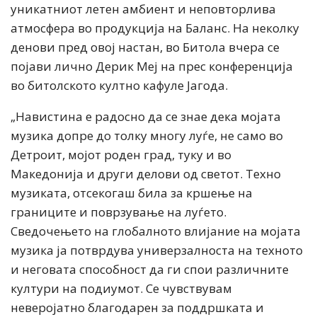
уникатниот летен амбиент и неповторлива
атмосфера во продукција на Баланс. На неколку
денови пред овој настан, во Битола вчера се
појави лично Дерик Меј на прес конференција
во битолското култно кафуле Јагода.
„Навистина е радосно да се знае дека мојата
музика допре до толку многу луѓе, не само во
Детроит, мојот роден град, туку и во
Македонија и други делови од светот. Техно
музиката, отсекогаш била за кршење на
границите и поврзување на луѓето.
Сведочењето на глобалното влијание на мојата
музика ја потврдува универзалноста на техното
и неговата способност да ги спои различните
култури на подиумот. Се чувствувам
неверојатно благодарен за поддршката и