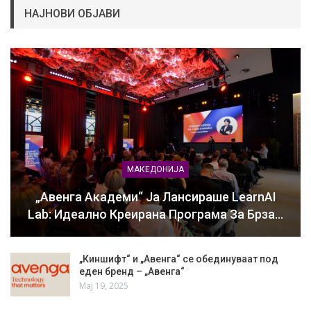
НАЈНОВИ ОБЈАВИ
МАКЕДОНИЈА
„Авенга Академи“ Ја Лансираше LearnAI
Lab: Идеално Креирана Програма За Брза…
„Киншифт“ и „Авенга“ се обединуваат под
еден бренд – „Авенга“
Мај 19, 2025