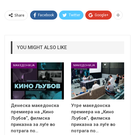
Share
Facebook
Twitter
Google+
YOU MIGHT ALSO LIKE
МАКЕДОНИЈА
МАКЕДОНИЈА
Денеска македонска
Утре македонска
премиера на „Кино
премиера на „Кино
Љубов“, филмска
Љубов“, филмска
приказна за луѓе во
приказна за луѓе во
потрага по…
потрага по…