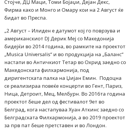
Стојче, ДЏ Маци, Томи Бојаџи, Дејан Декс,
Фирма како и Монго и Омару кои на 2 Август ќе
бидат во Преспа.
„2 Август – Илиден е датумот кој го поврзува и
американскиот DJ Дерик Меј со Македонија
бидејќи во 2014 година, во рамките на проектот
„Musica Universalis“ и во продукција на „Баланс“
настапи во Античкиот Тетар во Охрид заедно со
Македонската филхармонија, под
диригентската палка на Џијан Емин. Подоцна
се реализираа повеќе концерти во Гент, Париз,
Ница, Детроит, Мец, Мелбурн. Во 2016та година
проектот беше дел од фестивалот 9ет во
Белград, кога настапуваа Хуан Аткинс заедно со
Белградската Филхармонија, а во 2019 проектот
за прв пат беше претставен и во Лондон.