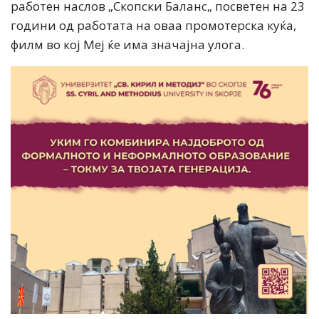
работен наслов „Скопски Баланс„ посветен на 23
години од работата на оваа промотерска куќа,
филм во кој Меј ќе има значајна улога.