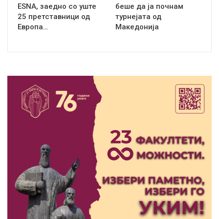
ЕSNA, заедно со уште
беше да ја почнам
25 претставници од
турнејата од
Европа…
Македонија