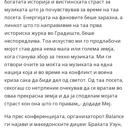
богатата историја и вистинската страст за
музиката што ја почувствував за време на таа
посета. Енергијата на фановите беше заразна, а
линкот што го направивме на таа прва
историска журка во Градиште, беше
неспоредлива. Тоа искуство ми го продлабочи
мојот став дека нема мала или голема земја,
кога станува збор за техно музиката. Ми ги
отвори очите за моќта на музиката на една
нација која и во време на конфликт и воена
криза сака да биде дел од светот. Од таа посета,
секогаш со нетрпение очекував да се вратам во
оваа прекрасна земја и да ја споделам мојата
страст кон она што го правам„- додаде Меј.
На прес конференцијата, организаторот Balance
ги најави и македонските диџеи: Браќата Узун,