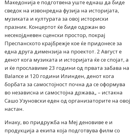
Македонија е подготвена уште еднаш да биде
сведок на извонредна фузија на историјата,
музиката и културата за овој историски
празник. Концертот ќе биде одржан во
несекојдневен сценски простор, покрај
Преспанското крајбрежје кое ќе придонесе за
една друга димензија на проектот. 2 Август е
денот кога музиката и историјата ќе се спојат, а
и ќе прославиме 23 години од првата забава на
Balance и 120 години Илинден, денот кога
борбата за самостојност почна да се оформува
во независна и самостојна држава„ – истакна
Сашо Узуновски еден од организаторите на овој
настан.
Инаку, во придружба на Меј деновиве е и
продукција а екипа која подготвува филм со