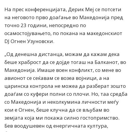
На прес конференцијата, Дерик Меј се потсети
на неговото прво доаѓање во Македонија пред
точно 23 години, непосредно по
осамостојувањето, по покана на македонскиот
DJ Огнен Узуновски.
„Од денешна дистанца, можам да кажам дека
беше храброст да се дојде тогаш на Балканот, во
Македонија. Имаше воен конфликт, со мене во
авионот се сеќавам се возеа војници, а на
царинска контрола не можеа да разберат зошто
доаѓам со куфери полни со плочи. Но, таа средба
со Македонија и неколкумина личности меѓу
кои е Огнен, беше клучна да се вљубам во
земјата која ми покажа силно гостопримство.
Бев воодушевен од енергичната култура,