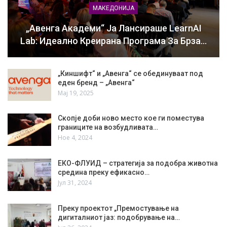
МАКЕДОНИЈА
„Авенга Академи“ Ја Лансираше LearnAI
Lab: Идеално Креирана Програма За Брза…
„Киншифт“ и „Авенга“ се обединуваат под
еден бренд – „Авенга“
Мај 19, 2025
Скопје доби ново место кое ги поместува
границите на возбудливата…
Ное 4, 2024
ЕКО-ФЛУИД – стратегија за подобра животна
средина преку ефикасно…
Јул 31, 2024
Преку проектот „Премостување на
дигиталниот јаз: подобрување на…