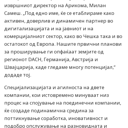
извршниот директор на Арикома, Милан
Самеш. „Под едно име, ќе се етаблираме како
активен, доверлив и динамичен партнер во
дигитализацијата и на јавниот и на
комерцијалниот сектор, како во Чешка така и во
остатокот од Европа. Нашите првични планови
за проширување ги опфаќаат земјите од
регионот DACH, Германија, Австрија и
Швајцарија, каде гледаме многу потенцијал,“
додаде тој.
Специјализацијата и агилноста на двете
компании, кои истовремено минуваат низ
процес на спојување на поединечни компании,
ќе создаде подинамична средина за
поттикнување соработка, иновативност и
подобро опслужување на разновидната и