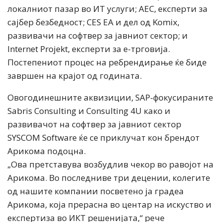
локалниот пазар во ИТ услуги; AEC, експерти за
сајбер безбедност; CES EA и дел од Komix,
развивачи на софтвер за јавниот сектор; и
Internet Projekt, експерти за е-трговија.
Постепениот процес на ребрендирање ќе биде
завршен на крајот од годината.
Овогодинешните аквизиции, SAP-фокусираните
Sabris Consulting и Consulting 4U како и
развивачот на софтвер за јавниот сектор
SYSCOM Software ќе се приклучат кон брендот
Арикома подоцна.
„Ова претставува возбудлив чекор во равојот на
Арикома. Во последниве три децении, колегите
од нашите компании посветено ја градеа
Арикома, која прерасна во центар на искуство и
експертиза во ИКТ решенијата,“ рече