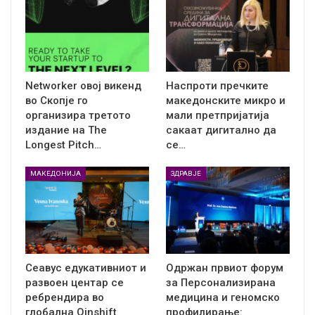
Networker овој викенд
Наспроти пречките
во Скопје го
македонските микро и
организира третото
мали претпријатија
издание на The
сакаат дигитално да
Longest Pitch…
се…
МАКЕДОНИЈА
ЗДРАВЈЕ
Сеавус едукативниот и
Одржан првиот форум
развоен центар се
за Персонализирана
ребрендира во
медицина и геномско
глобална Qinshift
профилирање: