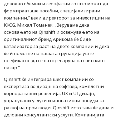
доволно обемни и сеопфатни со што можат да
формираат две посебни, специјализирани
компании,“ вели директорот за инвестиции на
KKCG, Михал Томанек. „Веруваме дека
основањето на Qinshift и освежувањето на
оригиналниот бренд Арикома ќе биде
катализатор за раст на двете компании и дека
ќе ѝ помогне на нашата групација уште
поефикасно да се натпреварува на светскиот
пазар.“
Qinshift ќе интегрира шест компании со
експертиза во дизајн на софтвер, комплетни
корпоративни решенија, UX и UI дизајн,
управувани услуги и иновативни понуди за
развој на производи. Qinshift исто така ќе дава и
деловни консултантски услуги. Компанијата