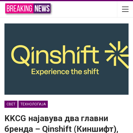
СВЕТ
ТЕХНОЛОГИЈА
KKCG најавува два главни
бренда – Qinshift (Киншифт),