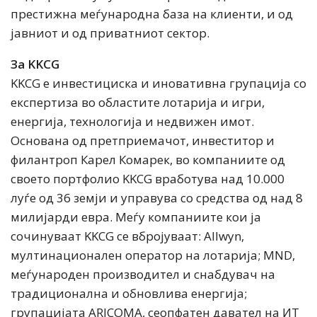
престижна меѓународна база на клиенти, и од
јавниот и од приватниот сектор.
За KKCG
KKCG е инвестициска и иновативна групација со
експертиза во областите лотариja и игри,
енергија, технологија и недвижен имот.
Основана од претприемачот, инвеститор и
филантроп Карел Комарек, во компаниите од
своето портфолио KKCG вработува над 10.000
луѓе од 36 земји и управува со средства од над 8
милијарди евра. Меѓу компаниите кои ја
сочинуваат KKCG се вбројуваат: Allwyn,
мултинационален оператор на лотарија; MND,
меѓународен производител и снабдувач на
традиционална и обновлива енергија;
групацијата ARICOMA, сеопфатен давател на ИТ