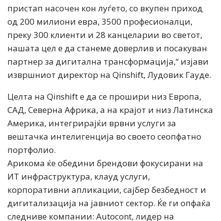
пристап насочен кон луѓето, со вкупен приход
од 200 милиони евра, 3500 професионалци,
преку 300 клиенти и 28 канцеларии во светот,
нашата цел е да станеме доверлив и посакуван
партнер за дигитална трансформација,“ изјави
извршниот директор на Qinshift, Лудовик Гауде.
Целта на Qinshift е да се прошири низ Европа,
САД, Северна Африка, а на крајот и низ Латинска
Америка, интегрирајќи врвни услуги за
вештачка интелигенција во своето сеопфатно
портфолио.
Арикома ќе обедини брендови фокусирани на
ИТ инфраструктура, клауд услуги,
корпоративни апликации, сајбер безбедност и
дигитализација на јавниот сектор. Ќе ги опфаќа
следниве компании: Autocont, лидер на