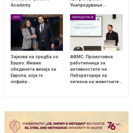
Academy
Унапредување…
СВЕТ
МАКЕДОНИЈА
Зајкова на средба со
ФВМС: Промотивна
Бушез: Имаме
работилница за
обединета визија за
активностите на
Европа, која го
Лабораторија за
опфаќа…
хигиена на животните…