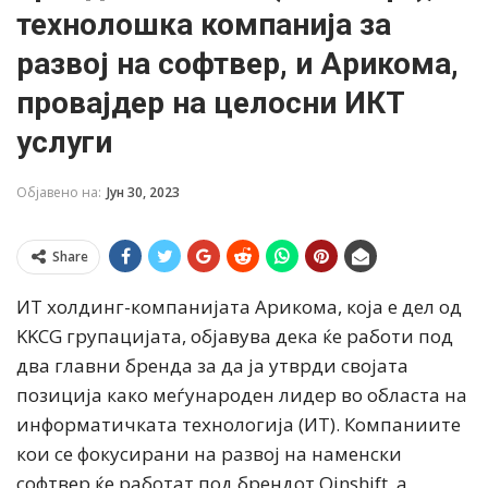
технолошка компанија за
развој на софтвер, и Арикома,
провајдер на целосни ИКТ
услуги
Објавено на:
Јун 30, 2023
Share
ИТ холдинг-компанијата Арикома, која е дел од
KKCG групацијата, објавува дека ќе работи под
два главни бренда за да ја утврди својата
позиција како меѓународен лидер во областа на
информатичката технологија (ИТ). Компаниите
кои се фокусирани на развој на наменски
софтвер ќе работат под брендот Qinshift, а