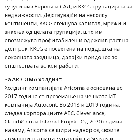
сулуги низ Европа и САД; и KKCG групацијата за
недвижности. Дејствувајќи на неколку
континенти, KKCG стекнува капитал, мрежи и
знаења од целата групација, што им
овозможува профитабилен и одржлив раст на
долг рок. KKCG е посветена на поддршка на
локалната заедница, давајќи придонес во
општествата во кои работи.
За ARICOMA холдинг:
Холдинг компанијата Aricoma е основана во
2017 година со преземање на чешката ИТ
компанија Autocont. Во 2018 и 2019 година,
следеа корпорациите AEC, Cleverlance,
Cloud4Com и Internet Projekt. Од 2020 година
наваму, Aricoma се шири надвор од своите
домашни граници купувајќи ги Seavus и