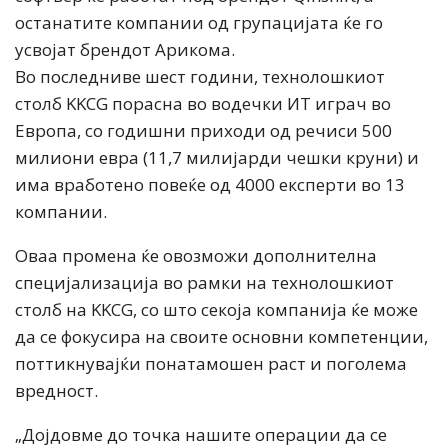
останатите компании од групацијата ќе го
усвојат брендот Арикома.
Во последниве шест години, технолошкиот
столб KKCG порасна во водечки ИТ играч во
Европа, со годишни приходи од речиси 500
милиони евра (11,7 милијарди чешки круни) и
има вработено повеќе од 4000 експерти во 13
компании.
Оваа промена ќе овозможи дополнителна
специјализација во рамки на технолошкиот
столб на KKCG, со што секоја компанија ќе може
да се фокусира на своите основни компетенции,
поттикнувајќи понатамошен раст и поголема
вредност.
„Дојдовме до точка нашите операции да се