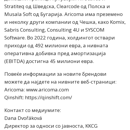
Stratiteq од Шведска, Clearcode од Полска и
Musala Soft од Бугарија. Aricoma има преземено
и неколку други компании од Чешка, како Komix,
Sabris Consulting, Consulting 4U и SYSCOM
Software. Во 2022 година, холдингот оствари
приходи од 492 милиони евра, а нивната
оперативна добивка пред амортизација
(EBITDA) достигна 45 милиони евра.
Повеќе информации за новите брендови
можете да најдете на нивните веб-страници:
Aricoma: www.aricoma.com
Qinshift: https://qinshift.com/
Контакт со медиумите:
Dana Dvořáková
Директор за односи со јавноста, KKCG