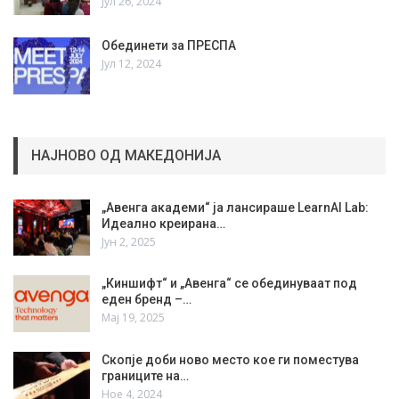
Јул 26, 2024
Обединети за ПРЕСПА
Јул 12, 2024
НАЈНОВО ОД МАКЕДОНИЈА
„Авенга академи“ ја лансираше LearnAI Lab:
Идеално креирана…
Јун 2, 2025
„Киншифт“ и „Авенга“ се обединуваат под
еден бренд –…
Мај 19, 2025
Скопје доби ново место кое ги поместува
границите на…
Ное 4, 2024