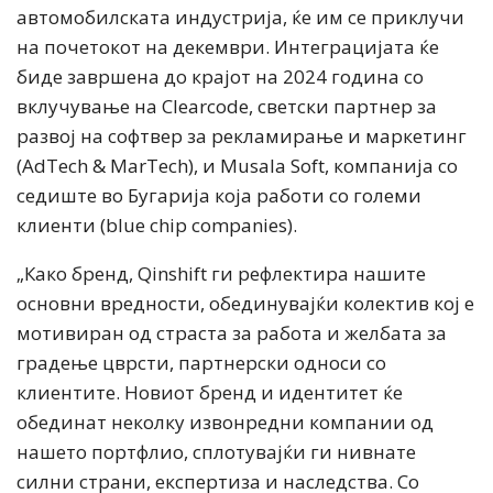
автомобилската индустрија, ќе им се приклучи
на почетокот на декември. Интеграцијата ќе
биде завршена до крајот на 2024 година со
вклучување на Clearcode, светски партнер за
развој на софтвер за рекламирање и маркетинг
(AdTech & MarTech), и Musala Soft, компанија со
седиште во Бугарија која работи со големи
клиенти (blue chip companies).
„Како бренд, Qinshift ги рефлектира нашите
основни вредности, обединувајќи колектив кој е
мотивиран од страста за работа и желбата за
градење цврсти, партнерски односи со
клиентите. Новиот бренд и идентитет ќе
обединат неколку извонредни компании од
нашето портфлио, сплотувајќи ги нивнатe
силни страни, експертиза и наследства. Со