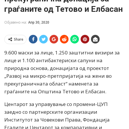
граѓаните од Тетово и Елбасан
Објавено на:
Апр 30, 2020
Share
9.600 маски за лице, 1.250 заштитни визири за
лице и 1.100 антибактериски сапуни на
природна основа, донацијата од проектот
„Развој на микро-претпријатија на жени во
прекуграничната област“ наменета за
граѓаните на Општина Тетово и Елбасан.
Центарот за управување со промени-ЦУП
заедно со партнерските организации
Институтот за Човекови Права, Фондација
Егалите и Центарот за компаративни и