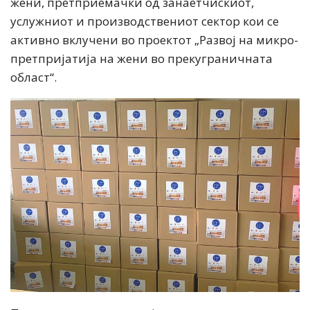
жени, претприемачки од занаетчискиот,
услужниот и производствениот сектор кои се
активно вклучени во проектот „Развој на микро-
претпријатија на жени во прекуграничната
област“.