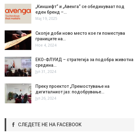
„Киншифт“ и „Авенга“ се обединуваат под
еден бренд –…
Мај 19, 2025
Скопје доби ново место кое ги поместува
границите на…
Ное 4, 2024
ЕКО-ФЛУИД – стратегија за подобра животна
средина…
Јул 31, 2024
Преку проектот „Премостување на
дигиталниот јаз: подобрување…
Јул 26, 2024
СЛЕДЕТЕ НЕ НА FACEBOOK