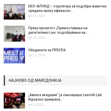
ЕКО-ФЛУИД – стратегија за подобра животна
средина преку ефикасно…
Јул 31, 2024
Преку проектот „Премостување на
дигиталниот јаз: подобрување на…
Јул 26, 2024
Обединети за ПРЕСПА
Јул 12, 2024
НАЈНОВО ОД МАКЕДОНИЈА
„Авенга академи“ ја лансираше LearnAI Lab:
Идеално креирана…
Јун 2, 2025