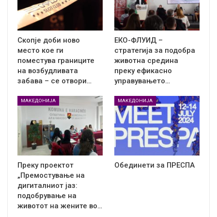
Скопје доби ново
ЕКО-ФЛУИД –
место кое ги
стратегија за подобра
поместува границите
животна средина
на возбудливата
преку ефикасно
забава – се отвори…
управувањето…
МАКЕДОНИЈА
МАКЕДОНИЈА
Преку проектот
Обединети за ПРЕСПА
„Премостување на
дигиталниот јаз:
подобрување на
животот на жените во…