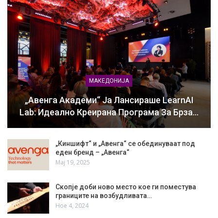
МАКЕДОНИЈА
„Авенга Академи“ Ја Лансираше LearnAI
Lab: Идеално Креирана Програма За Брза…
„Киншифт“ и „Авенга“ се обединуваат под
еден бренд – „Авенга“
Мај 19, 2025
Скопје доби ново место кое ги поместува
границите на возбудливата…
Ное 4, 2024