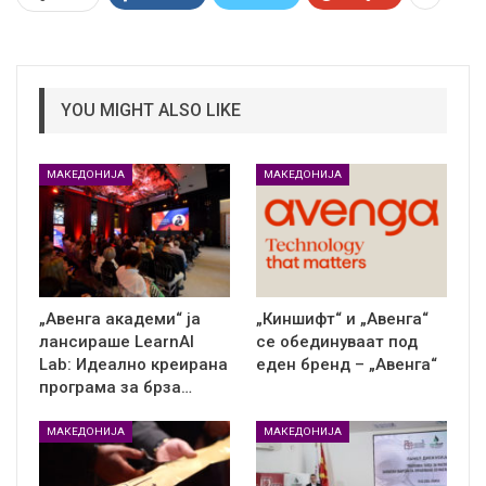
YOU MIGHT ALSO LIKE
МАКЕДОНИЈА
МАКЕДОНИЈА
„Авенга академи“ ја
„Киншифт“ и „Авенга“
лансираше LearnAI
се обединуваат под
Lab: Идеално креирана
еден бренд – „Авенга“
програма за брза…
МАКЕДОНИЈА
МАКЕДОНИЈА