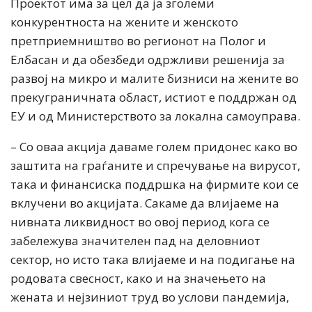
Проектот има за цел да ја зголеми
конкурентноста на жените и женското
претприемништво во регионот на Полог и
Елбасан и да обезбеди одржливи решенија за
развој на микро и малите бизниси на жените во
прекуграничната област, истиот е поддржан од
ЕУ и од Министерството за локална самоуправа.
– Со оваа акција даваме голем придонес како во
заштита на граѓаните и спречување на вирусот,
така и финансиска поддршка на фирмите кои се
вклучени во акцијата. Сакаме да влијаеме на
нивната ликвидност во овој период кога се
забележува значителен пад на деловниот
сектор, но исто така влијаеме и на подигање на
родовата свесност, како и на значењето на
жената и нејзиниот труд во услови пандемија,