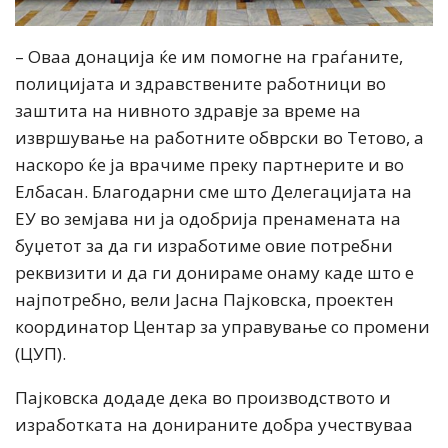
– Оваа донација ќе им помогне на граѓаните,
полицијата и здравствените работници во
заштита на нивното здравје за време на
извршување на работните обврски во Тетово, а
наскоро ќе ја врачиме преку партнерите и во
Елбасан. Благодарни сме што Делегацијата на
ЕУ во земјава ни ја одобрија пренамената на
буџетот за да ги изработиме овие потребни
реквизити и да ги донираме онаму каде што е
најпотребно, вели Јасна Пајковска, проектен
координатор Центар за управување со промени
(ЦУП).
Пајковска додаде дека во производството и
изработката на донираните добра учествуваа