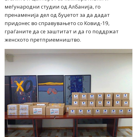
меѓународни студии од Албанија, го
пренаменија дел од буџетот за да дадат
придонес во справувањето со Ковид-19,
граѓаните да се заштитат и да го поддржат
женското претприемништво.