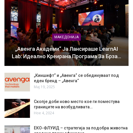
МАКЕДОНИЈА
„Авенга Академи“ Ја Лансираше LearnAI
Lab: Идеално Креирана Програма За Брза…
„Киншифт“ и „Авенга“ се обединуваат под
еден бренд – „Авенга“
Мај 19, 2025
Скопје доби ново место кое ги поместува
границите на возбудливата…
Ное 4, 2024
ЕКО-ФЛУИД – стратегија за подобра животна