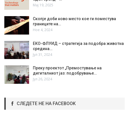
Мај 19, 2025
Скопје доби ново место кое ги поместува
границите на…
Ное 4, 2024
ЕКО-ФЛУИД – стратегија за подобра животна
средина…
Јул 31, 2024
Преку проектот „Премостување на
дигиталниот јаз: подобрување…
Јул 26, 2024
СЛЕДЕТЕ НЕ НА FACEBOOK