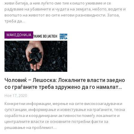
живи битија, а ние луѓето сме тие коишто уживаме и се
радуваме на убавините и чудата на земјата, небото, водите и
воопшто на животот во сите негови разновидности. Затоа,
треба да…
МАКЕДОНИЈА
Чоловиќ – Лешоска: Локалните власти заедно
со граѓаните треба здружено да го намалат…
Ное 17, 2020
Конкретни информации, мерење на сите високозагадувачки
супстанции, информирање и известување на граѓаните, тесна
соработка и координирани активности помеѓу локалните и
централните власти се основните потребни факти за
решавање на проблемот…