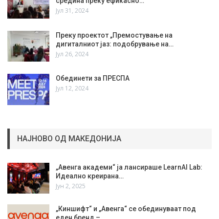
средина преку ефикасно…
Јул 31, 2024
Преку проектот „Премостување на
дигиталниот јаз: подобрување на…
Јул 26, 2024
Обединети за ПРЕСПА
Јул 12, 2024
НАЈНОВО ОД МАКЕДОНИЈА
„Авенга академи“ ја лансираше LearnAI Lab:
Идеално креирана…
Јун 2, 2025
„Киншифт“ и „Авенга“ се обединуваат под
еден бренд –…