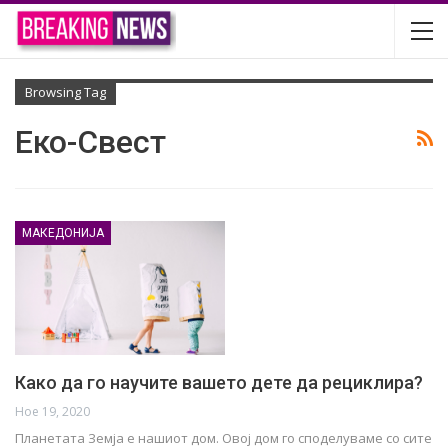
Browsing Tag
Еко-Свест
МАКЕДОНИЈА
Како да го научите вашето дете да рециклира?
Ное 19, 2020
Планетата Земја е нашиот дом. Овој дом го споделуваме со сите