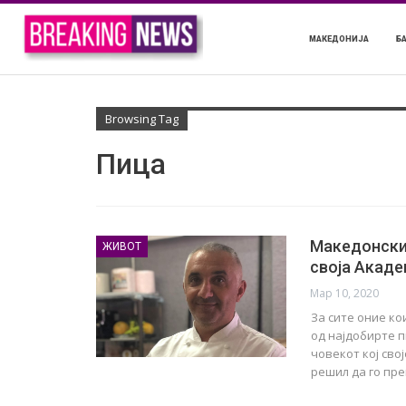
МАКЕДОНИЈА
Б
Browsing Tag
Пица
Македонскио
ЖИВОТ
своја Акаде
Мар 10, 2020
За сите оние ко
од најдобирте п
човекот кој сво
решил да го пр