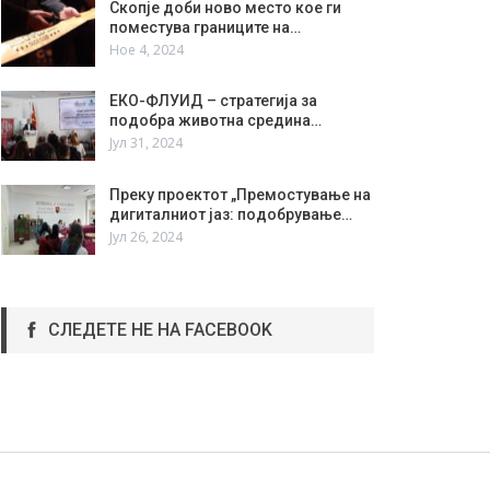
Скопје доби ново место кое ги
поместува границите на…
Ное 4, 2024
ЕКО-ФЛУИД – стратегија за
подобра животна средина…
Јул 31, 2024
Преку проектот „Премостување на
дигиталниот јаз: подобрување…
Јул 26, 2024
СЛЕДЕТЕ НЕ НА FACEBOOK