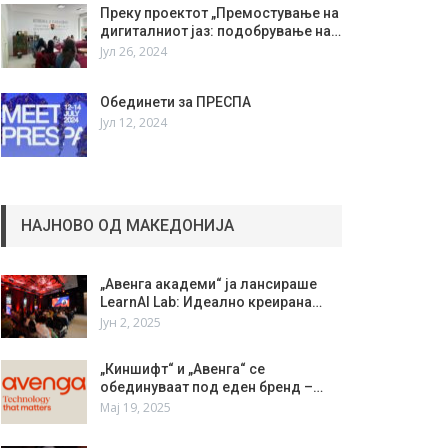
Преку проектот „Премостување на
дигиталниот јаз: подобрување на…
Јул 26, 2024
Обединети за ПРЕСПА
Јул 12, 2024
НАЈНОВО ОД МАКЕДОНИЈА
„Авенга академи“ ја лансираше
LearnAI Lab: Идеално креирана…
Јун 2, 2025
„Киншифт“ и „Авенга“ се
обединуваат под еден бренд –…
Мај 19, 2025