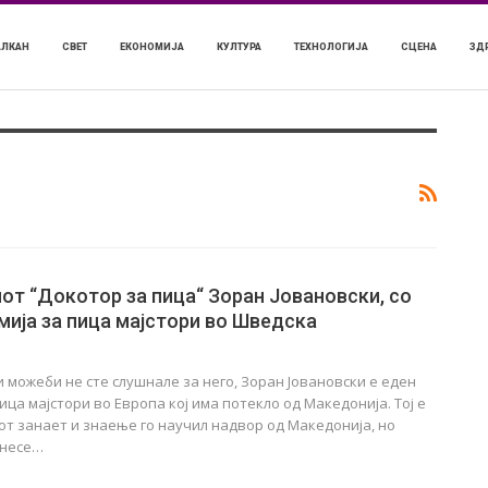
АЛКАН
СВЕТ
ЕКОНОМИЈА
КУЛТУРА
ТЕХНОЛОГИЈА
СЦЕНА
ЗД
т “Докотор за пица“ Зоран Јовановски, со
мија за пица мајстори во Шведска
и можеби не сте слушнале за него, Зоран Јовановски е еден
ица мајстори во Европа кој има потекло од Македонија. Тој е
јот занает и знаење го научил надвор од Македонија, но
енесе…