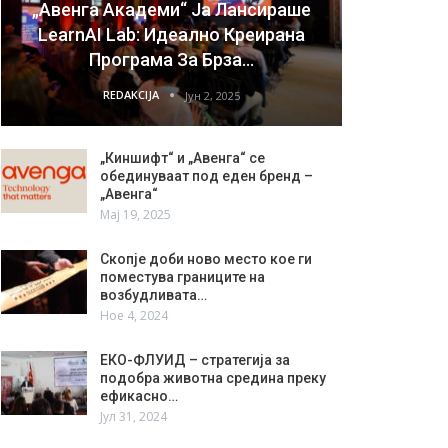
„Авенга Академи“ Ја Лансираше
LearnAI Lab: Идеално Креирана
Програма За Брза…
REDAKCIJA
Јун 2, 2025
„Киншифт“ и „Авенга“ се
обединуваат под еден бренд –
„Авенга“
Мај 19, 2025
Скопје доби ново место кое ги
поместува границите на
возбудливата…
Ное 4, 2024
ЕКО-ФЛУИД – стратегија за
подобра животна средина преку
ефикасно…
Јул 31, 2024