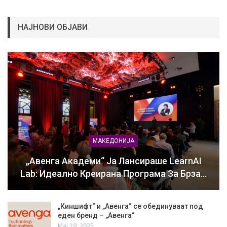
НАЈНОВИ ОБЈАВИ
МАКЕДОНИЈА
„Авенга Академи“ Ја Лансираше LearnAI
Lab: Идеално Креирана Програма За Брза…
„Киншифт“ и „Авенга“ се обединуваат под
еден бренд – „Авенга“
Мај 19, 2025