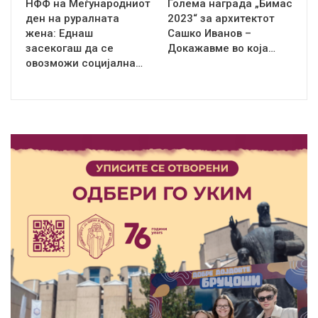
НФФ на Меѓународниот
Голема награда „Бимас
ден на руралната
2023“ за архитектот
жена: Еднаш
Сашко Иванов –
засекогаш да се
Докажавме во која…
овозможи социјална…