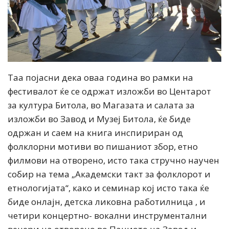
Таа појасни дека оваа година во рамки на
фестивалот ќе се одржат изложби во Центарот
за култура Битола, во Магазата и салата за
изложби во Завод и Музеј Битола, ќе биде
одржан и саем на книга инспириран од
фолклорни мотиви во пишаниот збор, етно
филмови на отворено, исто така стручно научен
собир на тема „Академски такт за фолклорот и
етнологијата“, како и семинар кој исто така ќе
биде онлајн, детска ликовна работилница , и
четири концертно- вокални инструментални