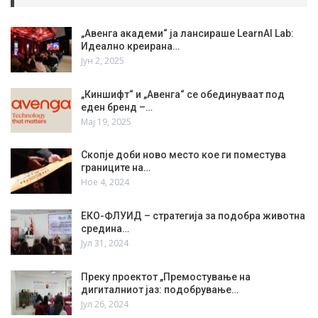
„Авенга академи“ ја лансираше LearnAI Lab:
Идеално креирана…
Јун 2, 2025
„Киншифт“ и „Авенга“ се обединуваат под
еден бренд –…
Мај 19, 2025
Скопје доби ново место кое ги поместува
границите на…
Ное 4, 2024
ЕКО-ФЛУИД – стратегија за подобра животна
средина…
Јул 31, 2024
Преку проектот „Премостување на
дигиталниот јаз: подобрување…
Јул 26, 2024