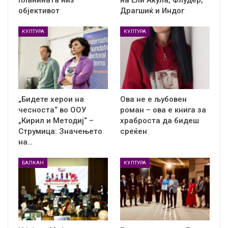
објективот
Драгшиќ и Индог
КУЛТУРА
КУЛТУРА
„Бидете херои на
Ова не е љубовен
чесноста“ во ООУ
роман – ова е книга за
„Кирил и Методиј“ –
храброста да бидеш
Струмица: Значењето
среќен
на…
БАЛКАН
КУЛТУРА