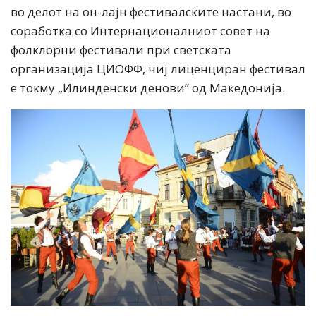
во делот на он-лajн фестивалските настани, во
соработка со Интернационалниот совет на
фолклорни фестивали при светската
организација ЦИОФФ, чиј лиценциран фестивал
е токму „Илинденски денови“ од Македонија.