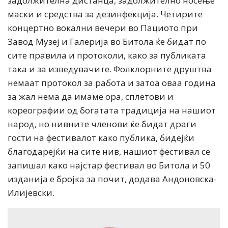
задолжителна дистанца, задолжително носење
маски и средства за дезинфекција. Четирите
концертно вокални вечери во Пациото при
Завод Музеј и Галерија во Битола ќе бидат по
сите правила и протоколи, како за публиката
така и за изведувачите. Фолклорните друштва
немаат протокол за работа и затоа оваа година
за жал нема да имаме ора, сплетови и
кореографии од богатата традиција на нашиот
народ, но нивните членови ќе бидат драги
гости на фестивалот како публика, бидејќи
благодарејќи на сите нив, нашиот фестивал се
запишал како најстар фестивал во Битола и 50
изданија е бројка за почит, додава Андоновска-
Илијевски.