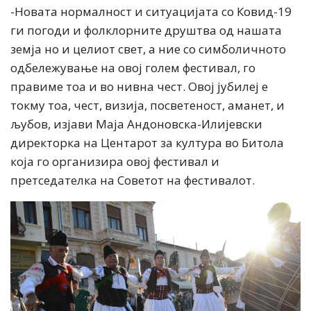
-Новата нормалност и ситуацијата со Ковид-19
ги погоди и фолклорните друштва од нашата
земја но и целиот свет, а ние со симболичното
одбележување на овој голем фестивал, го
правиме тоа и во нивна чест. Овој јубилеј е
токму тоа, чест, визија, посветеност, аманет, и
љубов, изјави Маја Андоновска-Илијевски
директорка на Центарот за култура во Битола
која го организира овој фестивал и
претседателка на Советот на фестивалот.