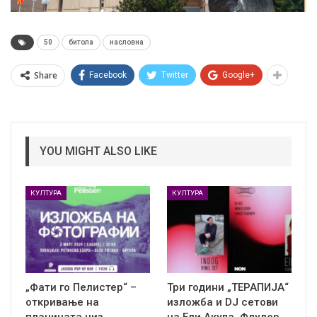
50
битола
насловна
Share
Facebook
Twitter
Google+
YOU MIGHT ALSO LIKE
КУЛТУРА
КУЛТУРА
„Фати го Пелистер“ –
Три години „ТЕРАПИЈА“
откривање на
изложба и DJ сетови
планината низ
на Ели Акула, Флудер,