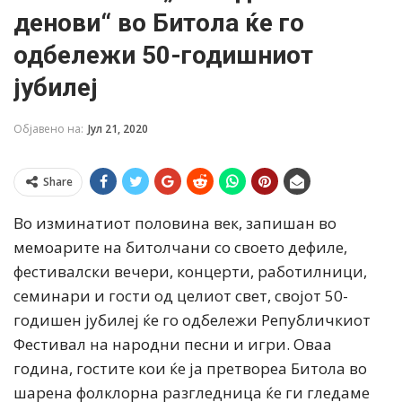
денови“ во Битола ќе го
одбележи 50-годишниот
јубилеј
Објавено на:
Јул 21, 2020
Share
Во изминатиот половина век, запишан во
мемоарите на битолчани со своето дефиле,
фестивалски вечери, концерти, работилници,
семинари и гости од целиот свет, својот 50-
годишен јубилеј ќе го одбележи Републичкиот
Фестивал на народни песни и игри. Оваа
година, гостите кои ќе ја претвореа Битола во
шарена фолклорна разгледница ќе ги гледаме