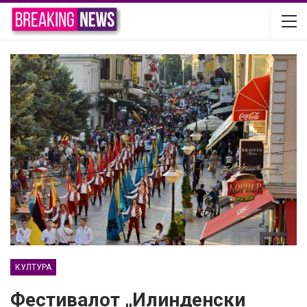
КУЛТУРА
Фестивалот „Илинденски