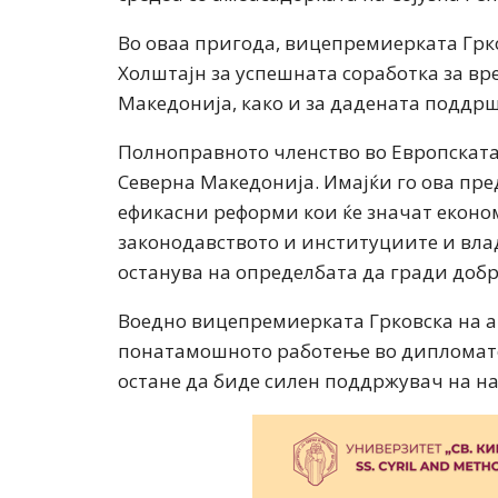
Во оваа пригода, вицепремиерката Грк
Холштајн за успешната соработка за вр
Македонија, како и за дадената поддрш
Полноправното членство во Европската
Северна Македонија. Имајќи го ова пре
ефикасни реформи кои ќе значат еконо
законодавството и институциите и вла
останува на определбата да гради добр
Воедно вицепремиерката Грковска на а
понатамошното работење во дипломатск
остане да биде силен поддржувач на на