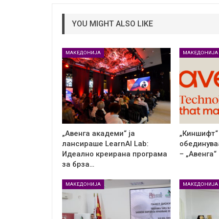
YOU MIGHT ALSO LIKE
МАКЕДОНИЈА
МАКЕДОНИЈА
„Авенга академи“ ја
„Киншифт“ 
лансираше LearnAI Lab:
обединува
Идеално креирана програма
– „Авенга“
за брза…
МАКЕДОНИЈА
МАКЕДОНИЈА