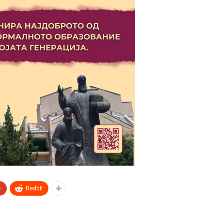
+
ReddIt