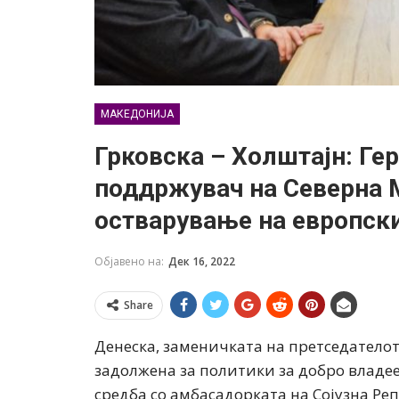
МАКЕДОНИЈА
Грковска – Холштајн: Ге
поддржувач на Северна М
остварување на европск
Објавено на:
Дек 16, 2022
Share
Денеска, заменичката на претседателот
задолжена за политики за добро влад
средба со амбасадорката на Сојузна Ре