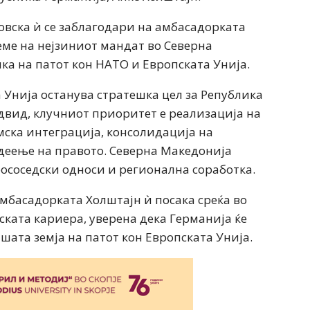
овска ѝ се заблагодари на амбасадорката
еме на нејзиниот мандат во Северна
ка на патот кон НАТО и Европската Унија.
 Унија останува стратешка цел за Република
двид, клучниот приоритет е реализација на
мска интеграција, консолидација на
деење на правото. Северна Македонија
ососедски односи и регионална соработка.
мбасадорката Холштајн ѝ посака среќа во
ата кариера, уверена дека Германија ќе
шата земја на патот кон Европската Унија.