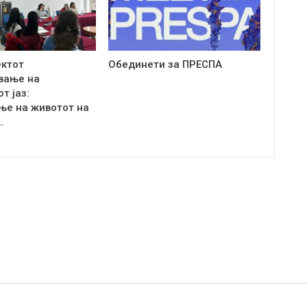
ектот
Обединети за ПРЕСПА
вање на
т јаз:
ње на животот на
…