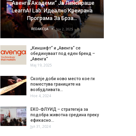
„Авенга Академи“ Ја Лансираше
LearnAI Lab: Идеално Креирана
Програма За Брза…
REDAKCIJA
Јун 2, 2025
„Киншифт“ и „Авенга“ се
обединуваат под еден бренд –
„Авенга“
Мај 19, 2025
Скопје доби ново место кое ги
поместува границите на
возбудливата…
Ное 4, 2024
ЕКО-ФЛУИД – стратегија за
подобра животна средина преку
ефикасно…
Јул 31, 2024