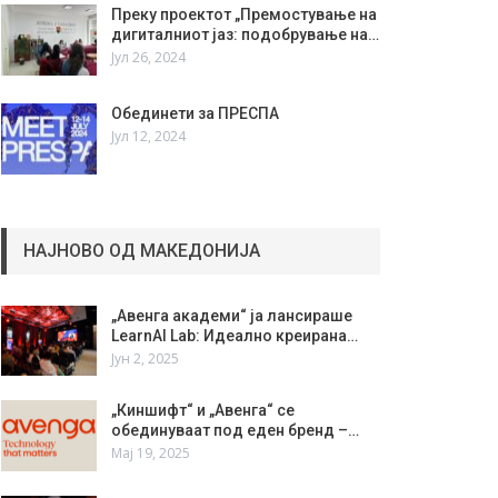
Преку проектот „Премостување на
дигиталниот јаз: подобрување на…
Јул 26, 2024
Обединети за ПРЕСПА
Јул 12, 2024
НАЈНОВО ОД МАКЕДОНИЈА
„Авенга академи“ ја лансираше
LearnAI Lab: Идеално креирана…
Јун 2, 2025
„Киншифт“ и „Авенга“ се
обединуваат под еден бренд –…
Мај 19, 2025