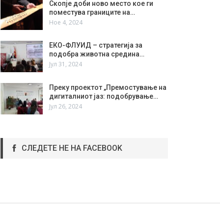
Скопје доби ново место кое ги
поместува границите на…
Ное 4, 2024
ЕКО-ФЛУИД – стратегија за
подобра животна средина…
Јул 31, 2024
Преку проектот „Премостување на
дигиталниот јаз: подобрување…
Јул 26, 2024
СЛЕДЕТЕ НЕ НА FACEBOOK