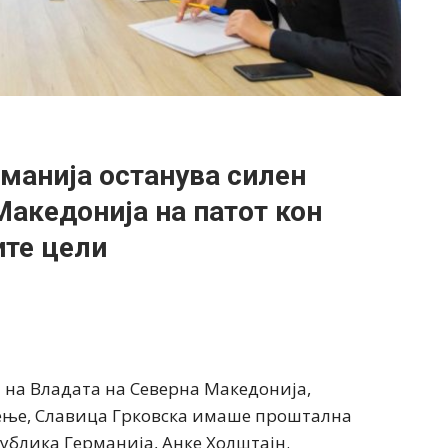
рманија останува силен
акедонија на патот кон
ите цели
 на Владата на Северна Македонија,
еење, Славица Грковска имаше проштална
публика Германија, Анке Холштајн.