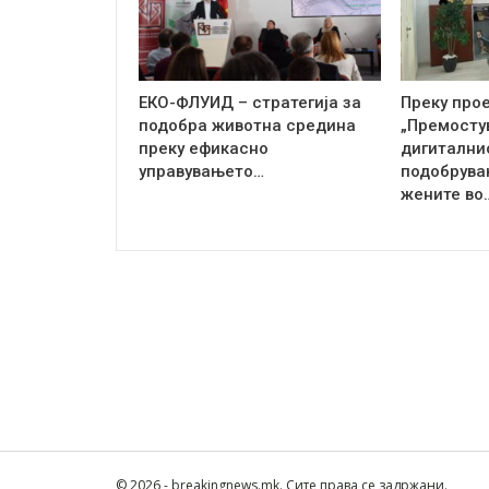
ЕКО-ФЛУИД – стратегија за
Преку про
подобра животна средина
„Премосту
преку ефикасно
дигиталнио
управувањето…
подобрува
жените во
© 2026 - breakingnews.mk. Сите права се задржани.