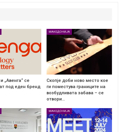
МАКЕДОНИЈА
и „Авенга“ се
Скопје доби ново место кое
ат под еден бренд
ги поместува границите на
возбудливата забава – се
отвори…
МАКЕДОНИЈА