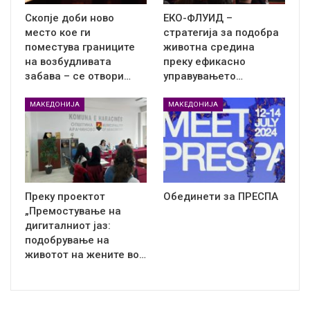
Скопје доби ново
ЕКО-ФЛУИД –
место кое ги
стратегија за подобра
поместува границите
животна средина
на возбудливата
преку ефикасно
забава – се отвори…
управувањето…
МАКЕДОНИЈА
МАКЕДОНИЈА
Преку проектот
Обединети за ПРЕСПА
„Премостување на
дигиталниот јаз:
подобрување на
животот на жените во…