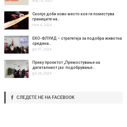
Мај 19, 2025
Скопје доби ново место кое ги поместува
границите на…
Ное 4, 2024
ЕКО-ФЛУИД – стратегија за подобра животна
средина…
Јул 31, 2024
Преку проектот „Премостување на
дигиталниот јаз: подобрување…
Јул 26, 2024
СЛЕДЕТЕ НЕ НА FACEBOOK