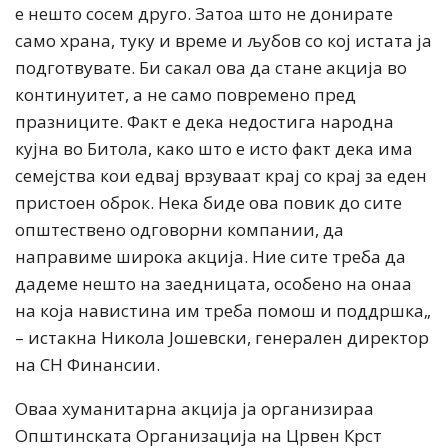
е нешто сосем друго. Затоа што не донирате
само храна, туку и време и љубов со кој истата ја
подготвувате. Би сакал ова да стане акција во
континуитет, а не само повремено пред
празниците. Факт е дека недостига народна
кујна во Битола, како што е исто факт дека има
семејства кои едвај врзуваат крај со крај за еден
пристоен оброк. Нека биде ова повик до сите
општествено одговорни компании, да
направиме широка акција. Ние сите треба да
дадеме нешто на заедницата, особено на онаа
на која навистина им треба помош и поддршка„
– истакна Никола Јошевски, генерален директор
на СН Финансии.
Оваа хуманитарна акција ја организираа
Општинската Организација на Црвен Крст