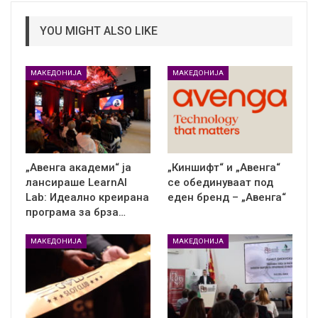
YOU MIGHT ALSO LIKE
МАКЕДОНИЈА
МАКЕДОНИЈА
„Авенга академи“ ја
„Киншифт“ и „Авенга“
лансираше LearnAI
се обединуваат под
Lab: Идеално креирана
еден бренд – „Авенга“
програма за брза…
МАКЕДОНИЈА
МАКЕДОНИЈА