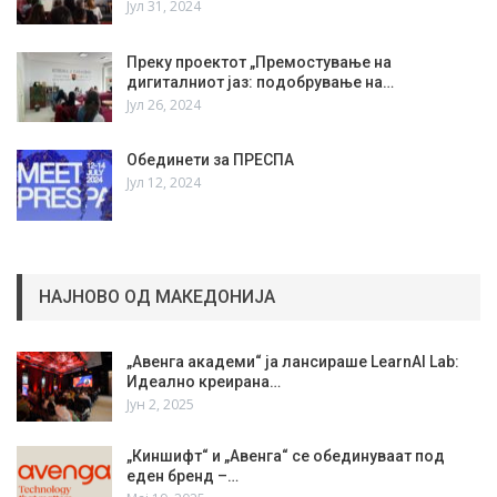
Јул 31, 2024
Преку проектот „Премостување на
дигиталниот јаз: подобрување на…
Јул 26, 2024
Обединети за ПРЕСПА
Јул 12, 2024
НАЈНОВО ОД МАКЕДОНИЈА
„Авенга академи“ ја лансираше LearnAI Lab:
Идеално креирана…
Јун 2, 2025
„Киншифт“ и „Авенга“ се обединуваат под
еден бренд –…