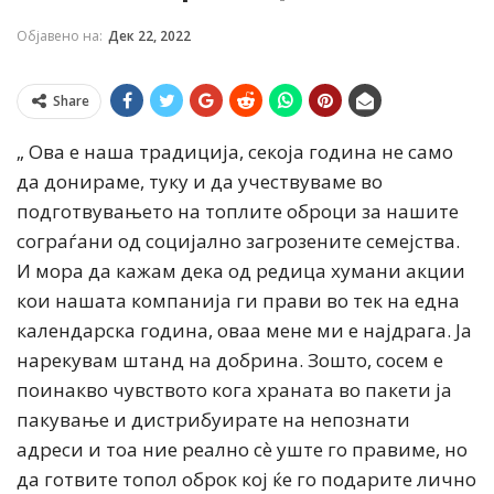
Објавено на:
Дек 22, 2022
Share
„ Ова е наша традиција, секоја година не само
да донираме, туку и да учествуваме во
подготвувањето на топлите оброци за нашите
сограѓани од социјално загрозените семејства.
И мора да кажам дека од редица хумани акции
кои нашата компанија ги прави во тек на една
календарска година, оваа мене ми е најдрага. Ја
нарекувам штанд на добрина. Зошто, сосем е
поинакво чувството кога храната во пакети ја
пакување и дистрибуирате на непознати
адреси и тоа ние реално сѐ уште го правиме, но
да готвите топол оброк кој ќе го подарите лично