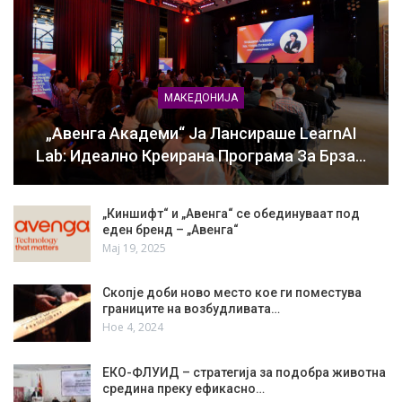
МАКЕДОНИЈА
„Авенга Академи“ Ја Лансираше LearnAI
Lab: Идеално Креирана Програма За Брза…
„Киншифт“ и „Авенга“ се обединуваат под
еден бренд – „Авенга“
Мај 19, 2025
Скопје доби ново место кое ги поместува
границите на возбудливата…
Ное 4, 2024
ЕКО-ФЛУИД – стратегија за подобра животна
средина преку ефикасно…