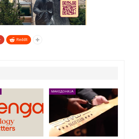
+
ReddIt
МАКЕДОНИЈА