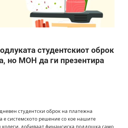
одлуката студентскиот оброк
а, но МОН да ги презентира
 дневен студентски оброк на платежна
ва е системското решение со кое нашите
ки колеги, добиваат финансиска поддршка само