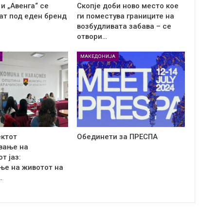
и „Авенга“ се
Скопје доби ново место кое
ат под еден бренд
ги поместува границите на
возбудливата забава – се
отвори…
МАКЕДОНИЈА
ектот
Обединети за ПРЕСПА
вање на
т јаз:
ње на животот на
…