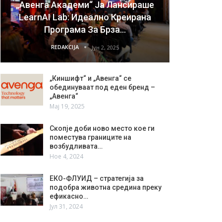
„Авенга Академи“ Ја Лансираше
LearnAI Lab: Идеално Креирана
Програма За Брза…
REDAKCIJA
Јун 2, 2025
„Киншифт“ и „Авенга“ се
обединуваат под еден бренд –
„Авенга“
Мај 19, 2025
Скопје доби ново место кое ги
поместува границите на
возбудливата…
Ное 4, 2024
ЕКО-ФЛУИД – стратегија за
подобра животна средина преку
ефикасно…
Јул 31, 2024