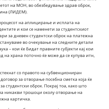
уџетот на МОН, во обезбедување здрав оброк,
ина (ЛИДЕМ).
процесот на аплицирање и исплата на
дентите и кои се наменети за студентскиот
нари за дневен студентски оброк на платежна
остануваме во очекување на следните детали
ка – кои ќе бидат правните субјекти кај кои
ид на храна поточно ќе може да се купува итн,
е стекнат со правото на субвенциониран
договор за отворање посебна сметка која ќе
а студентски оброк. Покрај тоа, како што
ма никакви трошоци околу отворање на
ежна картичка.