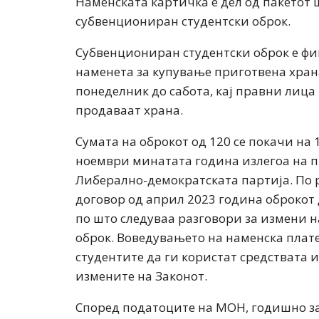
Наменската картичка е дел од пакетот ш
субвенциониран студентски оброк.
Субвенциониран студентски оброк е фи
наменета за купување приготвена храна
понеделник до сабота, кај правни лица
продаваат храна.
Сумата на оброкот од 120 се покачи на
ноември минатата година излегоа на п
Либерално-демократската партија. По 
договор од април 2023 година оброкот 
по што следуваа разговори за измени н
оброк. Воведувањето на наменска плат
студентите да ги користат средствата 
измените на Законот.
Според податоците на МОН, годишно за