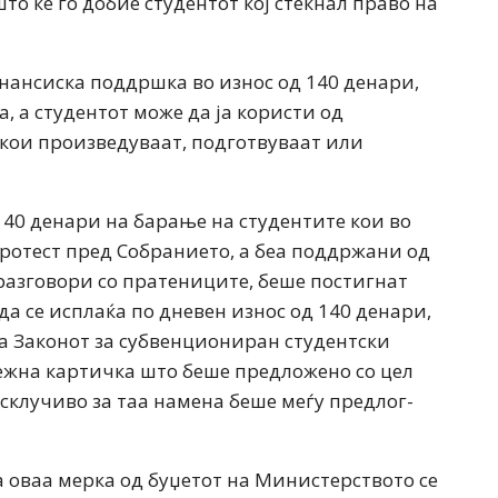
то ќе го добие студентот кој стекнал право на
нансиска поддршка во износ од 140 денари,
, а студентот може да ја користи од
 кои произведуваат, подготвуваат или
 140 денари на барање на студентите кои во
ротест пред Собранието, а беа поддржани од
разговори со пратениците, беше постигнат
да се исплаќа по дневен износ од 140 денари,
а Законот за субвенциониран студентски
ежна картичка што беше предложено со цел
исклучиво за таа намена беше меѓу предлог-
 оваа мерка од буџетот на Министерството се