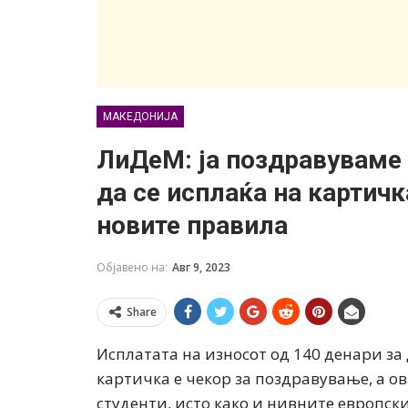
МАКЕДОНИЈА
ЛиДеМ: ја поздравуваме 
да се исплаќа на картичк
новите правила
Објавено на:
Авг 9, 2023
Share
Исплатата на износот од 140 денари за
картичка е чекор за поздравување, а о
студенти, исто како и нивните европс