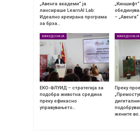
„Авенга академи“ ја
„Киншифт“ 
лансираше LearnAI Lab:
обединува
Идеално креирана програма
– „Авенга“
за брза…
МАКЕДОНИЈА
МАКЕДОНИЈА
ЕКО-ФЛУИД – стратегија за
Преку про
подобра животна средина
„Премосту
преку ефикасно
дигиталнио
управувањето…
подобрува
жените во