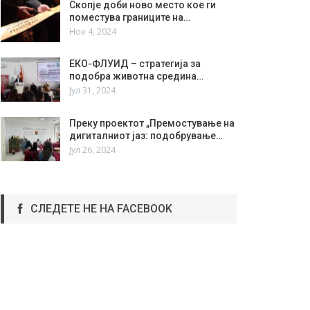
Скопје доби ново место кое ги
поместува границите на…
Ное 4, 2024
ЕКО-ФЛУИД – стратегија за
подобра животна средина…
Јул 31, 2024
Преку проектот „Премостување на
дигиталниот јаз: подобрување…
Јул 26, 2024
СЛЕДЕТЕ НЕ НА FACEBOOK