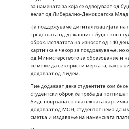
за намената за која се одвојуваат од б
велат од Либерално-Демократска Млад
-Ја поддржуваме дигитализацијата на 
средствата од државниот буџет кон сту
оброк. Исплатата на износот од 140 де
картичка е чекор за поздравување, но 
од Министерството за образование и нау
ќе може да се користи мерката, каков в
додаваат од Лидем.
Тие додаваат дека студентите кои ќе с
студентски оброк ќе треба да потпишат 
биде поврзана со платежната картичка з
додаваат од МОН, студентот нема да и
сметка и издавање на наменската плат