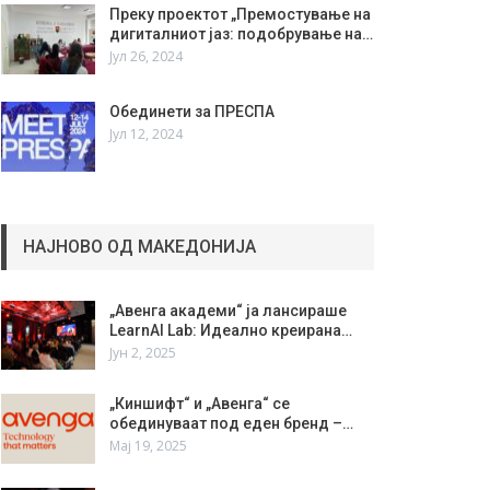
Преку проектот „Премостување на
дигиталниот јаз: подобрување на…
Јул 26, 2024
Обединети за ПРЕСПА
Јул 12, 2024
НАЈНОВО ОД МАКЕДОНИЈА
„Авенга академи“ ја лансираше
LearnAI Lab: Идеално креирана…
Јун 2, 2025
„Киншифт“ и „Авенга“ се
обединуваат под еден бренд –…
Мај 19, 2025