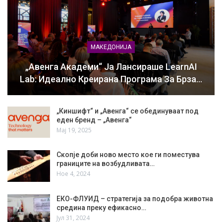
МАКЕДОНИЈА
„Авенга Академи“ Ја Лансираше LearnAI
Lab: Идеално Креирана Програма За Брза…
„Киншифт“ и „Авенга“ се обединуваат под
еден бренд – „Авенга“
Мај 19, 2025
Скопје доби ново место кое ги поместува
границите на возбудливата…
Ное 4, 2024
ЕКО-ФЛУИД – стратегија за подобра животна
средина преку ефикасно…
Јул 31, 2024