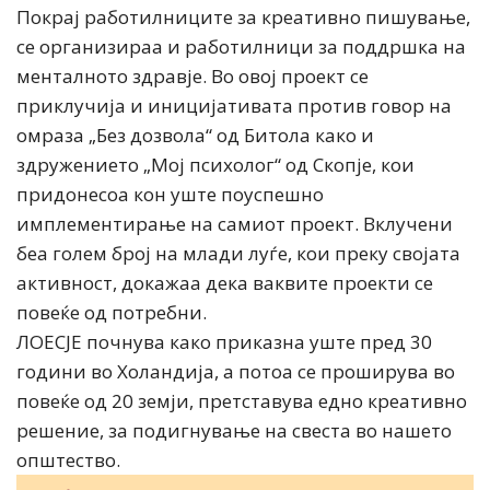
Покрај работилниците за креативно пишување,
се организираа и работилници за поддршка на
менталното здравје. Во овој проект се
приклучија и иницијативата против говор на
омраза „Без дозвола“ од Битола како и
здружението „Мој психолог“ од Скопје, кои
придонесоа кон уште поуспешно
имплементирање на самиот проект. Вклучени
беа голем број на млади луѓе, кои преку својата
активност, докажаа дека ваквите проекти се
повеќе од потребни.
ЛОЕСЈЕ почнува како приказна уште пред 30
години во Холандија, а потоа се проширува во
повеќе од 20 земји, претставува едно креативно
решение, за подигнување на свеста во нашето
општество.