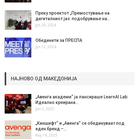
Преку проектот „Премостување на
дигиталниот јаз: подобрување на…
Јул 26, 2024
Обединети за ПРЕСПА
Јул 12, 2024
НАЈНОВО ОД МАКЕДОНИЈА
„Авенга академи“ ја лансираше LearnAI Lab:
Идеално креирана…
Јун 2, 2025
„Киншифт“ и „Авенга“ се обединуваат под
еден бренд –…
Мај 19, 2025