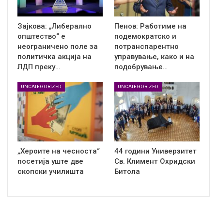
Зајкова: „Либерално
Пенов: Работиме на
општество“ е
подемократско и
неограничено поле за
потранспарентно
политичка акција на
управување, како и на
ЛДП преку…
подобрување…
UNCATEGORIZED
UNCATEGORIZED
„Хероите на чесноста“
44 години Универзитет
посетија уште две
Св. Климент Охридски
скопски училишта
Битола