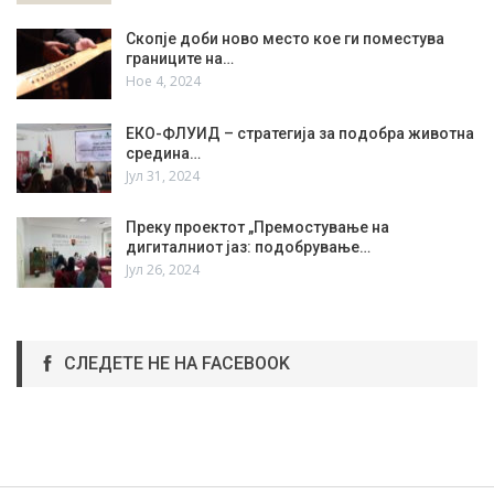
Скопје доби ново место кое ги поместува
границите на…
Ное 4, 2024
ЕКО-ФЛУИД – стратегија за подобра животна
средина…
Јул 31, 2024
Преку проектот „Премостување на
дигиталниот јаз: подобрување…
Јул 26, 2024
СЛЕДЕТЕ НЕ НА FACEBOOK