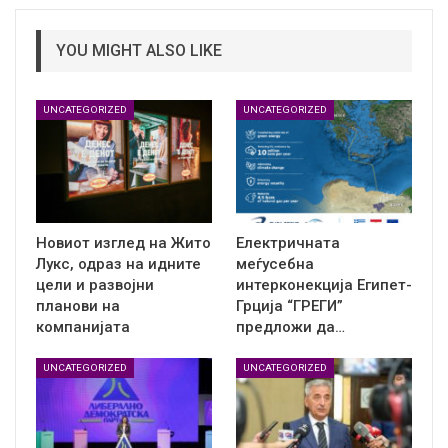
YOU MIGHT ALSO LIKE
UNCATEGORIZED
UNCATEGORIZED
Новиот изглед на Жито
Електричната
Лукс, одраз на идните
меѓусебна
цели и развојни
интерконекција Египет-
планови на
Грција “ГРЕГИ”
компанијата
предложи да…
UNCATEGORIZED
UNCATEGORIZED