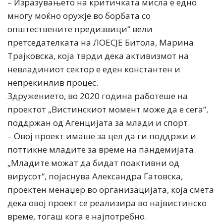
– Изразувањето на критичката мисла е едно
многу моќно оружје во борбата со
општествените предизвици“ вели
претседателката на ЛОЕСЈЕ Битола, Марина
Трајковска, која тврди дека активизмот на
невладиниот сектор е еден константен и
непрекинлив процес.
Здружението, во 2020 година работеше на
проектот „Вистинскиот момент може да е сега“,
поддржан од Агенцијата за млади и спорт.
– Овој проект имаше за цел да ги поддржи и
поттикне младите за време на пандемијата.
„Младите можат да бидат поактивни од
вирусот“, појаснува Александра Гатовска,
проектен менаџер во организацијата, која смета
дека овој проект се реализира во највистинско
време, тогаш кога е најпотребно.