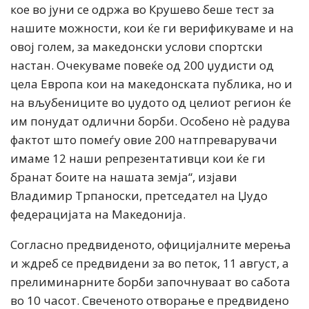
кое во јуни се одржа во Крушево беше тест за
нашите можности, кои ќе ги верификуваме и на
овој голем, за македонски услови спортски
настан. Очекуваме повеќе од 200 џудисти од
цела Европа кои на македонската публика, но и
на вљубениците во џудото од целиот регион ќе
им понудат одлични борби. Особено нѐ радува
фактот што помеѓу овие 200 натпреварувачи
имаме 12 наши репрезентативци кои ќе ги
бранат боите на нашата земја“, изјави
Владимир Трпаноски, претседател на Џудо
федерацијата на Македонија.
Согласно предвиденото, официјалните мерења
и ждреб се предвидени за во петок, 11 август, а
прелиминарните борби започнуваат во сабота
во 10 часот. Свеченото отворање е предвидено