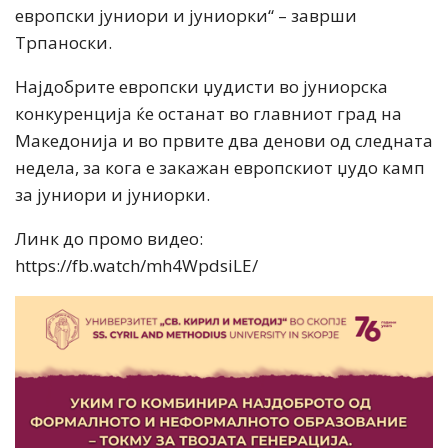
европски јуниори и јуниорки“ – заврши
Трпаноски.
Најдобрите европски џудисти во јуниорска
конкуренција ќе останат во главниот град на
Македонија и во првите два денови од следната
недела, за кога е закажан европскиот џудо камп
за јуниори и јуниорки.
Линк до промо видео:
https://fb.watch/mh4WpdsiLE/