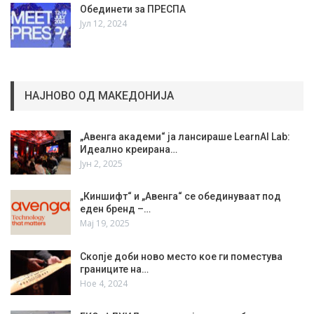
Обединети за ПРЕСПА
Јул 12, 2024
НАЈНОВО ОД МАКЕДОНИЈА
„Авенга академи“ ја лансираше LearnAI Lab:
Идеално креирана…
Јун 2, 2025
„Киншифт“ и „Авенга“ се обединуваат под
еден бренд –…
Мај 19, 2025
Скопје доби ново место кое ги поместува
границите на…
Ное 4, 2024