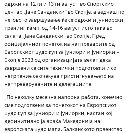
одржи на 12ти и 13ти август, во Спортскиот
центар „Јане Сандански“ во Скопје, а веднаш по
неговото завршување ќе се одржи и Јуниорски
тренинг камп, од 14-16 август исто така во
салата „Јане Сандански“ во Скопје. Пред
официјалниот почеток на натпреварите од
Европскиот џудо куп за јуниори и јуниорки –
Скопје 2023 од организацијата велат дека
завршени се сите технички подготовки и со
нетрпение се очекува пристигнувањето на
натпреварувачите и делегациите.
„По неколку месечна напорна работа, конечно
сме подготвени за почетокот на Европскиот
џудо куп за јуниори и јуниорки, настан кој
дефинитивно ја враќа Македонија на
европската џудо мапа. Балканското првенство