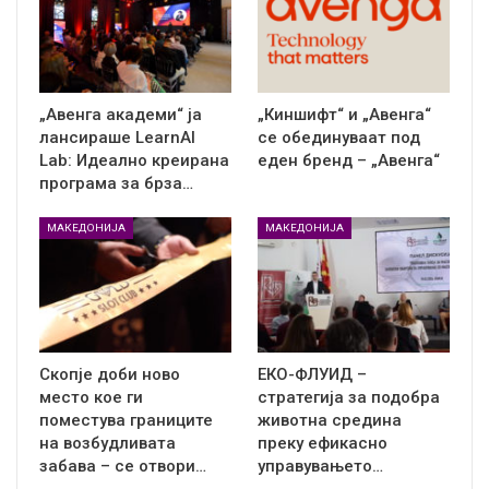
„Авенга академи“ ја
„Киншифт“ и „Авенга“
лансираше LearnAI
се обединуваат под
Lab: Идеално креирана
еден бренд – „Авенга“
програма за брза…
МАКЕДОНИЈА
МАКЕДОНИЈА
Скопје доби ново
ЕКО-ФЛУИД –
место кое ги
стратегија за подобра
поместува границите
животна средина
на возбудливата
преку ефикасно
забава – се отвори…
управувањето…