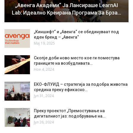
„Авенга Академи“ Ја Лансираше LearnAI
Lab: Идеално Креирана Програма За Брза…
„Киншифт“ и „Авенга“ се обединуваат под
еден бренд – „Авенга“
Мај 19, 2025
Скопје доби ново место кое ги поместува
границите на возбудливата…
Ное 4, 2024
ЕКО-ФЛУИД – стратегија за подобра животна
средина преку ефикасно…
Јул 31, 2024
Преку проектот „Премостување на
дигиталниот јаз: подобрување на…
Јул 26, 2024