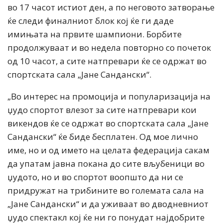
во 17 часот истиот ден, а по неговото затворање
ќе следи финалниот блок кој ќе ги даде
имињата на првите шампиони. Борбите
продолжуваат и во недела повторно со почеток
од 10 часот, а сите натпревари ќе се одржат во
спортската сала „Јане Сандански“.
„Во интерес на промоција и популаризација на
џудо спортот влезот за сите натпревари кои
викендов ќе се одржат во спортската сала „Јане
Сандански“ ќе биде бесплатен. Од мое лично
име, но и од името на целата федерација сакам
да упатам јавна покана до сите вљубеници во
џудото, но и во спортот воопшто да ни се
придружат на трибините во големата сала на
„Јане Сандански“ и да уживаат во дводневниот
џудо спектакл кој ќе ни го понудат најдобрите