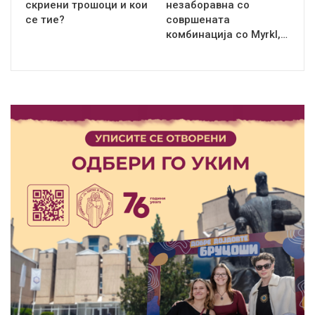
скриени трошоци и кои
незаборавна со
се тие?
совршената
комбинација со Myrkl,…