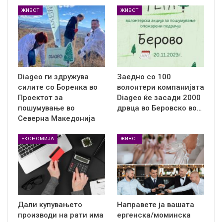
ЖИВОТ
ЖИВОТ
Diageo ги здружува
Заедно со 100
силите со Боренка во
волонтери компанијата
Проектот за
Diageo ќе засади 2000
пошумување во
дрвца во Беровско во…
Северна Македонија
ЕКОНОМИЈА
ЖИВОТ
Дали купувањето
Направете ја вашата
производи на рати има
ергенска/моминска