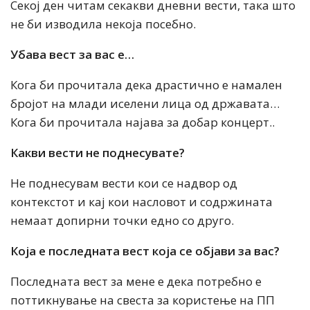
Секој ден читам секакви дневни вести, така што
не би изводила некоја посебно.
Убава вест за вас е…
Кога би прочитала дека драстично е намален
бројот на млади иселени лица од државата…
Кога би прочитала најава за добар концерт..
Какви вести не поднесувате?
Не поднесувам вести кои се надвор од
контекстот и кај кои насловот и содржината
немаат допирни точки едно со друго.
Која е последната вест која се објави за вас?
Последната вест за мене е дека потребно е
поттикнување на свеста за користење на ПП