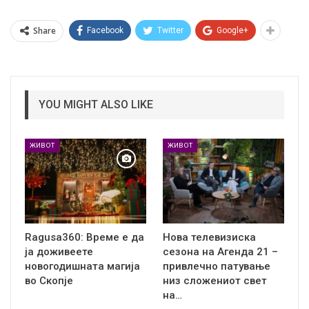
Share
Facebook
Twitter
Google+
YOU MIGHT ALSO LIKE
ЖИВОТ
ЖИВОТ
Ragusa360: Време е да
Нова телевизиска
ја доживеете
сезона на Агенда 21 –
новогодишната магија
привлечно патување
во Скопје
низ сложениот свет
на…