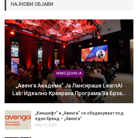
НАЈНОВИ ОБЈАВИ
МАКЕДОНИЈА
„Авенга Академи“ Ја Лансираше LearnAI
Lab: Идеално Креирана Програма За Брза…
„Киншифт“ и „Авенга“ се обединуваат под
еден бренд – „Авенга“
Мај 19, 2025