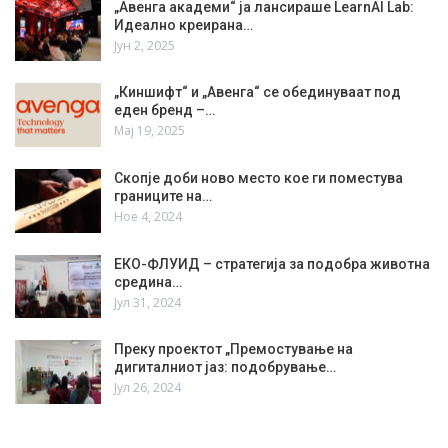
„Авенга академи“ ја лансираше LearnAI Lab:
Идеално креирана…
Јун 2, 2025
„Киншифт“ и „Авенга“ се обединуваат под
еден бренд –…
Мај 19, 2025
Скопје доби ново место кое ги поместува
границите на…
Ное 4, 2024
ЕКО-ФЛУИД – стратегија за подобра животна
средина…
Јул 31, 2024
Преку проектот „Премостување на
дигиталниот јаз: подобрување…
Јул 26, 2024