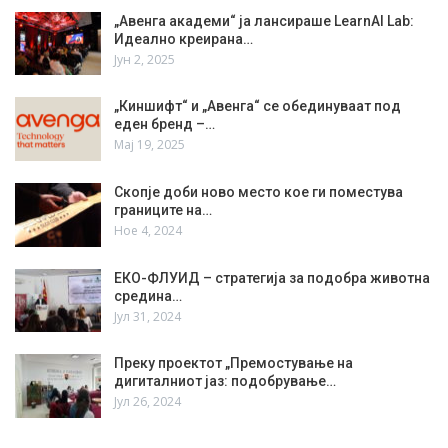
„Авенга академи“ ја лансираше LearnAI Lab:
Идеално креирана…
Јун 2, 2025
„Киншифт“ и „Авенга“ се обединуваат под
еден бренд –…
Мај 19, 2025
Скопје доби ново место кое ги поместува
границите на…
Ное 4, 2024
ЕКО-ФЛУИД – стратегија за подобра животна
средина…
Јул 31, 2024
Преку проектот „Премостување на
дигиталниот јаз: подобрување…
Јул 26, 2024