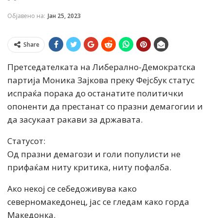
Објавено на:
Јан 25, 2023
Share
Претседателката на Либерално-Демократска
партија Моника Зајкова преку Фејсбук статус
испраќа порака до останатите политички
опоненти да престанат со празни демагогии и
да засукаат ракави за државата.
Статусот:
Од празни демагози и голи популисти не
прифаќам ниту критика, ниту пофалба.
Ако некој се себедоживува како
северномакедонец, јас се гледам како горда
Македонка.