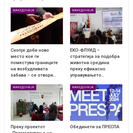
МАКЕДОНИЈА
МАКЕДОНИЈА
Скопје доби ново
ЕКО-ФЛУИД –
место кое ги
стратегија за подобра
поместува границите
животна средина
на возбудливата
преку ефикасно
забава – се отвори…
управувањето…
МАКЕДОНИЈА
МАКЕДОНИЈА
Преку проектот
Обединети за ПРЕСПА
„Премостување на