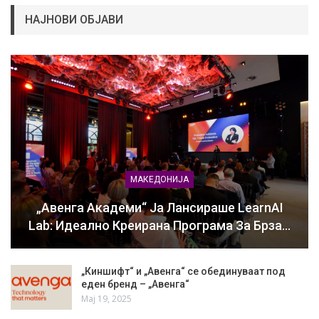
НАЈНОВИ ОБЈАВИ
МАКЕДОНИЈА
„Авенга Академи“ Ја Лансираше LearnAI
Lab: Идеално Креирана Програма За Брза…
„Киншифт“ и „Авенга“ се обединуваат под
еден бренд – „Авенга“
Мај 19, 2025