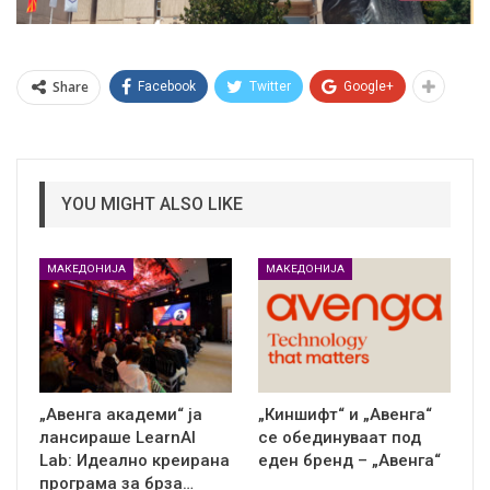
Share
Facebook
Twitter
Google+
YOU MIGHT ALSO LIKE
МАКЕДОНИЈА
МАКЕДОНИЈА
„Авенга академи“ ја
„Киншифт“ и „Авенга“
лансираше LearnAI
се обединуваат под
Lab: Идеално креирана
еден бренд – „Авенга“
програма за брза…