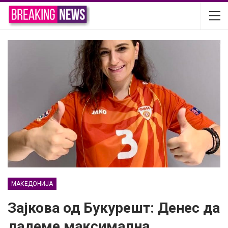
МАКЕДОНИЈА
Зајкова од Букурешт: Денес да
дадеме максимална