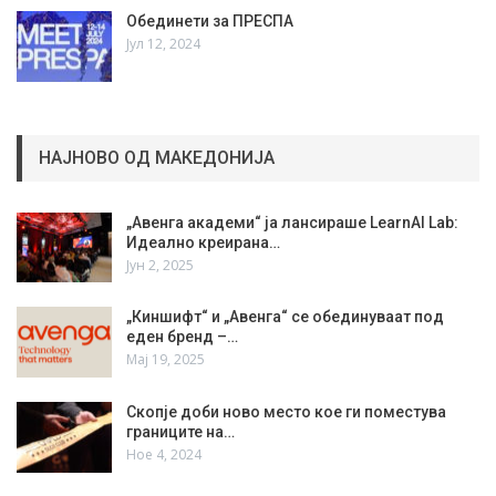
Обединети за ПРЕСПА
Јул 12, 2024
НАЈНОВО ОД МАКЕДОНИЈА
„Авенга академи“ ја лансираше LearnAI Lab:
Идеално креирана…
Јун 2, 2025
„Киншифт“ и „Авенга“ се обединуваат под
еден бренд –…
Мај 19, 2025
Скопје доби ново место кое ги поместува
границите на…
Ное 4, 2024