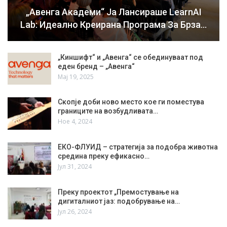
„Авенга Академи“ Ја Лансираше LearnAI
Lab: Идеално Креирана Програма За Брза…
„Киншифт“ и „Авенга“ се обединуваат под
еден бренд – „Авенга“
Мај 19, 2025
Скопје доби ново место кое ги поместува
границите на возбудливата…
Ное 4, 2024
ЕКО-ФЛУИД – стратегија за подобра животна
средина преку ефикасно…
Јул 31, 2024
Преку проектот „Премостување на
дигиталниот јаз: подобрување на…
Јул 26, 2024