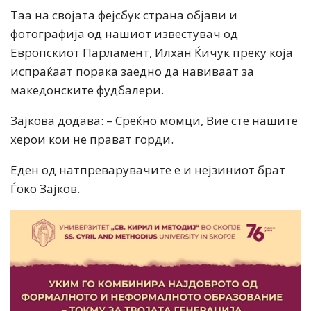
Таа на својата фејсбук страна објави и
фотографија од нашиот известувач од
Европскиот Парламент, Илхан Ќичук преку која
испраќаат порака заедно да навиваат за
македонските фудбалери.
Зајкова додава: – Среќно момци, Вие сте нашите
херои кои не прават горди.
Еден од натпреварувачите е и нејзиниот брат
Ѓоко Зајков.