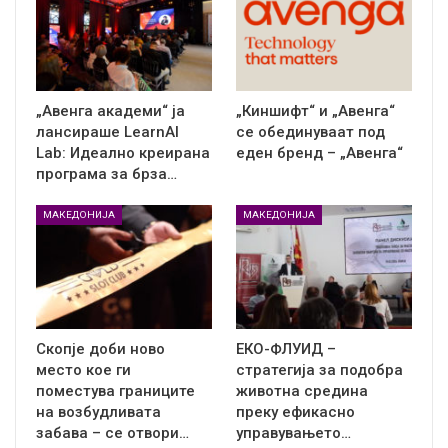
„Авенга академи“ ја
„Киншифт“ и „Авенга“
лансираше LearnAI
се обединуваат под
Lab: Идеално креирана
еден бренд – „Авенга“
програма за брза…
МАКЕДОНИЈА
МАКЕДОНИЈА
Скопје доби ново
ЕКО-ФЛУИД –
место кое ги
стратегија за подобра
поместува границите
животна средина
на возбудливата
преку ефикасно
забава – се отвори…
управувањето…